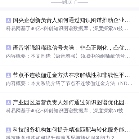
——到底了——
国央企创新负责人如何通过知识图谱推动企业技术创新与外部资源高效对接？.docx
科易网基于40亿+科创知识图谱数据库，深度探索AI技术
在技术转移、成果转化、技术经纪、知识产权、产业创
新、科技招商等垂直领域的多样化应用场景，研究科技创
语音增强组稀疏信号去噪：非凸正则化，凸优化研究（Matlab代码实现）
新领域的AI+数智化解决方案，推动科技创新与产业创新
智能化发展。
内容概要：本文围绕【语音增强】领域中的组稀疏信号去
噪问题展开研究，提出了一种结合非凸正则化与凸优化理
论的去噪方法，旨在提升含噪语音信号的可懂度与质量。
节点不连续伽辽金方法在求解线性和非线性平流方程中的一维实现（Matlab代码实现）
文章系统阐述了组稀疏信号模型的构建机制，引入非凸正
则项以更精确地逼近理想稀疏性，克服传统凸正则化在稀
内容概要：本文系统介绍了节点不连续伽辽金方法（ND
疏表达上的局限性，并采用高效的凸优化算法保障模型求
G）在求解线性和非线性平流方程中的一维数值实现过
解的稳定性与收敛性。整个算法流程在Matlab平台上完整
程，并配套提供了完整的Matlab代码实现。该方法作为一
实现，涵盖语音信号预处理、稀疏系数求解、去噪重构等
产业园区运营负责人如何通过知识图谱优化园区企业与科研机构的协同创新机制？.docx
种高精度、高分辨率的数值离散化技术，特别适用于对流
关键环节，并配套提供可复现的代码资源，便于研究人员
主导的偏微分方程求解，在处理间断解和保持数值稳定性
科易网基于40亿+科创知识图谱数据库，深度探索AI技术
进一步验证与拓展。该方法在保留数学可处理性的同时显
方面具有突出优势。文章详细阐述了NDG方法的核心理论
在技术转移、成果转化、技术经纪、知识产权、产业创
著增强了去噪性能，尤其适用于低信噪比环境下的语音恢
基础，包括弱形式构造、局部基函数选取、数值通量处
新、科技招商等垂直领域的多样化应用场景，研究科技创
复任务。; 适合人群：具备一定信号与系统、数字信号处理
理、时间推进格式（如显式Runge-Kutta方法）以及边界条
科技服务机构如何提升精准匹配与转化服务能力？.docx
新领域的AI+数智化解决方案，推动科技创新与产业创新
理论基础，
熟悉
稀疏表示与最优化方法，且拥有Matlab编
件的实施策略。通过多个典型算例（如线性对流、Burgers
智能化发展。
科技服务机构如何提升精准匹配与转化服务能力？