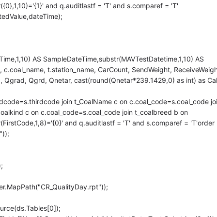
,1,10)='{1}' and q.auditlastf = 'T' and s.comparef = 'T'
tedValue,dateTime);
eTime,1,10) AS SampleDateTime,substr(MAVTestDatetime,1,10) AS
 c.coal_name, t.station_name, CarCount, SendWeight, ReceiveWeigh
, Qgrad, Qgrd, Qnetar, cast(round(Qnetar*239.1429,0) as int) as Cal
rdcode=s.thirdcode join t_CoalName c on c.coal_code=s.coal_code jo
_coalkind c on c.coal_code=s.coal_code join t_coalbreed b on
rstCode,1,8)='{0}' and q.auditlastf = 'T' and s.comparef = 'T'order
));
;
r.MapPath("CR_QualityDay.rpt"));
rce(ds.Tables[0]);