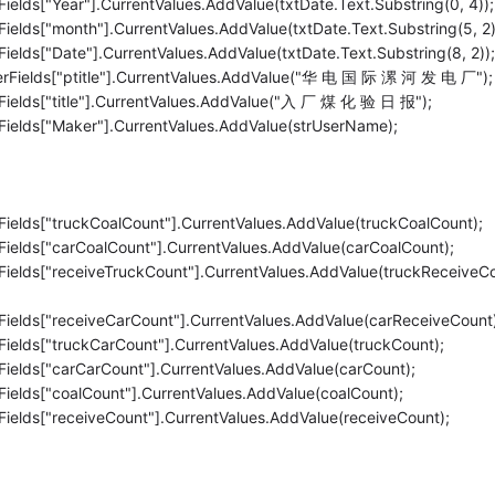
lds["Year"].CurrentValues.AddValue(txtDate.Text.Substring(0, 4));
elds["month"].CurrentValues.AddValue(txtDate.Text.Substring(5, 2)
lds["Date"].CurrentValues.AddValue(txtDate.Text.Substring(8, 2));
rFields["ptitle"].CurrentValues.AddValue("华 电 国 际 漯 河 发 电 厂");
ields["title"].CurrentValues.AddValue("入 厂 煤 化 验 日 报");
ields["Maker"].CurrentValues.AddValue(strUserName);
elds["truckCoalCount"].CurrentValues.AddValue(truckCoalCount);
ields["carCoalCount"].CurrentValues.AddValue(carCoalCount);
ields["receiveTruckCount"].CurrentValues.AddValue(truckReceiveC
ields["receiveCarCount"].CurrentValues.AddValue(carReceiveCount)
elds["truckCarCount"].CurrentValues.AddValue(truckCount);
ields["carCarCount"].CurrentValues.AddValue(carCount);
elds["coalCount"].CurrentValues.AddValue(coalCount);
elds["receiveCount"].CurrentValues.AddValue(receiveCount);