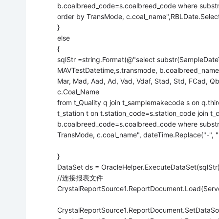
b.coalbreed_code=s.coalbreed_code where substr({0}
order by TransMode, c.coal_name",RBLDate.Selec
}
else
{
sqlStr =string.Format(@"select substr(SampleDat
MAVTestDatetime,s.transmode, b.coalbreed_name,
Mar, Mad, Aad, Ad, Vad, Vdaf, Stad, Std, FCad, Qb
c.Coal_Name
from t_Quality q join t_samplemakecode s on q.thi
t_station t on t.station_code=s.station_code join t
b.coalbreed_code=s.coalbreed_code where substr(Fi
TransMode, c.coal_name", dateTime.Replace("-", ""
}
DataSet ds = OracleHelper.ExecuteDataSet(sqlStr)
//连接报表文件
CrystalReportSource1.ReportDocument.Load(Serve
CrystalReportSource1.ReportDocument.SetDataSou