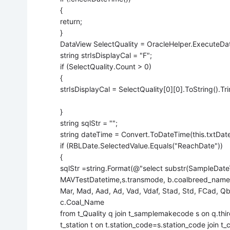
{
return;
}
DataView SelectQuality = OracleHelper.ExecuteData
string strIsDisplayCal = "F";
if (SelectQuality.Count > 0)
{
strIsDisplayCal = SelectQuality[0][0].ToString().Tri
}
string sqlStr = "";
string dateTime = Convert.ToDateTime(this.txtDat
if (RBLDate.SelectedValue.Equals("ReachDate"))
{
sqlStr =string.Format(@"select substr(SampleDat
MAVTestDatetime,s.transmode, b.coalbreed_name,
Mar, Mad, Aad, Ad, Vad, Vdaf, Stad, Std, FCad, Qb
c.Coal_Name
from t_Quality q join t_samplemakecode s on q.thi
t_station t on t.station_code=s.station_code join t