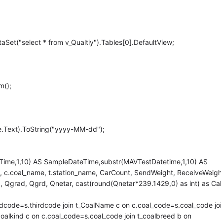
Set("select * from v_Qualtiy").Tables[0].DefaultView;
m();
e.Text).ToString("yyyy-MM-dd");
eTime,1,10) AS SampleDateTime,substr(MAVTestDatetime,1,10) AS
 c.coal_name, t.station_name, CarCount, SendWeight, ReceiveWeigh
, Qgrad, Qgrd, Qnetar, cast(round(Qnetar*239.1429,0) as int) as Cal
rdcode=s.thirdcode join t_CoalName c on c.coal_code=s.coal_code jo
_coalkind c on c.coal_code=s.coal_code join t_coalbreed b on