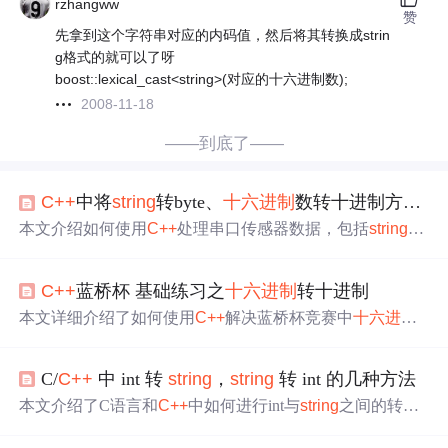
rzhangww
赞
先拿到这个字符串对应的内码值，然后将其转换成strin
g格式的就可以了呀
boost::lexical_cast<string>(对应的十六进制数);
2008-11-18
——到底了——
C++
中将
string
转byte、
十六进制
数转十进制方法及数据导出为excel格式方法
本文介绍如何使用
C++
处理串口传感器数据，包括
string
转
byte、
十六进制
转十进制的方法及将处理后的数据保存至E
xcel的具体实现。
C++
蓝桥杯 基础练习之
十六进制
转十进制
本文详细介绍了如何使用
C++
解决蓝桥杯竞赛中
十六进制
到十进制的转换问题，包括算法思路、代码实现及常见错
误分析，如pow函数的使用限制和
C++
string
类的特性。
C/
C++
中 int 转
string
，
string
转 int 的几种方法
本文介绍了C语言和
C++
中如何进行int与
string
之间的转
换。在C语言中，可以使用`sprintf_s`和`itoa`函数实现，而
在
C++
中，可以利用`std::to_
string
`函数以及`
string
stream`对