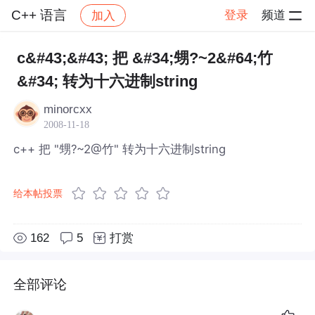
C++ 语言
登录
频道
加入
帖子详情
社区
C++ 语言
c&#43;&#43; 把 &#34;甥?~2&#64;竹
&#34; 转为十六进制string
minorcxx
2008-11-18
c++ 把 "甥?~2@竹" 转为十六进制string
给本帖投票
162
5
打赏
全部评论