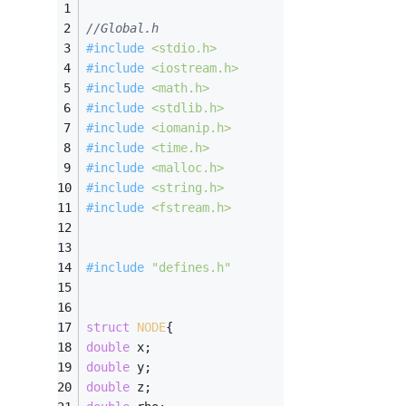
//Global.h 
#
include
<stdio.h>
#
include
<iostream.h>
#
include
<math.h>
#
include
<stdlib.h>
#
include
<iomanip.h>
#
include
<time.h>
#
include
<malloc.h>
#
include
<string.h>
#
include
<fstream.h>
#
include
"defines.h"
struct
NODE
{
double
 x; 
double
 y; 
double
 z; 