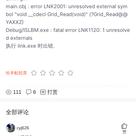
main.obj : error LNK2001: unresolved external sym
bol "void __cdecl Grid_Read(void)" (?Grid_Read@@
YAXXZ)
Debug/ISLBM.exe : fatal error LNK1120: 1 unresolve
d externals
执行 link.exe 时出错.
给本帖投票
111
6
打赏
全部评论
cyj626
赞