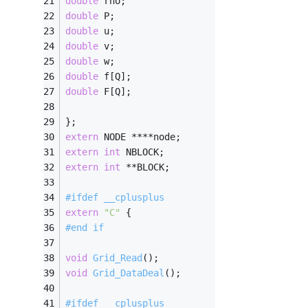
double
 rho; 
double
 P; 
double
 u; 
double
 v; 
double
 w; 
double
 f[Q]; 
double
 F[Q]; 
}; 
extern
 NODE ****node; 
extern
int
 NBLOCK; 
extern
int
 **BLOCK; 
#
ifdef
 __cplusplus
extern
"C"
 {
#end 
if
void
Grid_Read
()
; 
void
Grid_DataDeal
()
; 
#
ifdef
 __cplusplus