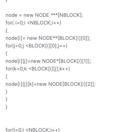
node = new NODE ***[NBLOCK];
for( i=0;i <NBLOCK;i++)
{
node[i]= new NODE**[BLOCK[i][0]];
for(j=0;j <BLOCK[i][0];j++)
{
node[i][j]=new NODE*[BLOCK[i][1]];
for(k=0;k <BLOCK[i][j];k++)
{
node[i][j][k]=new NODE[BLOCK[i][2]];
}
}
}
for(i=0;i <NBLOCK;i++)