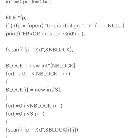
int i=0,j=0,k=0,l=0;
FILE *fp;
if ( (fp = fopen( "Grid/airfoil.grd", "r" )) == NULL )
printf("ERROR on open Grid!\n");
fscanf( fp, "%d",&NBLOCK);
BLOCK = new int*[NBLOCK];
for(i = 0; i < NBLOCK; i++)
{
BLOCK[i] = new int[3];
}
for(i=0;i <NBLOCK;i++)
for(j=0;j <3;j++)
{
fscanf( fp, "%d",&BLOCK[i][j]);
}