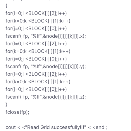
{
for(l=0;l <BLOCK[i][2];l++)
for(k=0;k <BLOCK[i][1];k++)
for(j=0;j <BLOCK[i][0];j++)
fscanf( fp, "%lf",&node[i][j][k][l].x);
for(l=0;l <BLOCK[i][2];l++)
for(k=0;k <BLOCK[i][1];k++)
for(j=0;j <BLOCK[i][0];j++)
fscanf( fp, "%lf",&node[i][j][k][l].y);
for(l=0;l <BLOCK[i][2];l++)
for(k=0;k <BLOCK[i][1];k++)
for(j=0;j <BLOCK[i][0];j++)
fscanf( fp, "%lf",&node[i][j][k][l].z);
}
fclose(fp);
cout < <"Read Grid successfully!!!" < <endl;