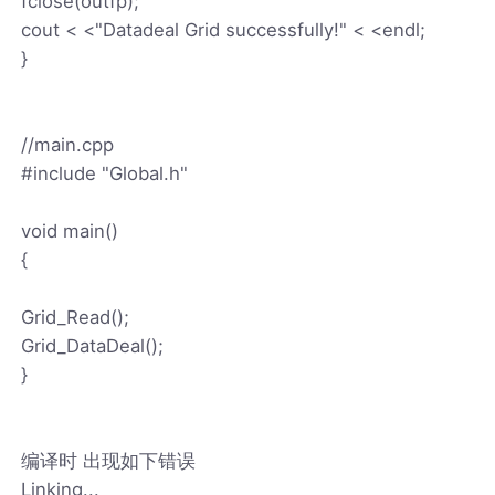
fclose(outfp);
cout < <"Datadeal Grid successfully!" < <endl;
}
//main.cpp
#include "Global.h"
void main()
{
Grid_Read();
Grid_DataDeal();
}
编译时 出现如下错误
Linking...