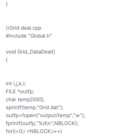
}
//Grid deal.cpp
#include "Global.h"
void Grid_DataDeal()
{
int i,j,k,l;
FILE *outfp;
char temp[500];
sprintf(temp,"Grid.dat");
outfp=fopen("output/temp","w");
fprintf(outfp,"%d\n",NBLOCK);
for(i=0;i <NBLOCK;i++)