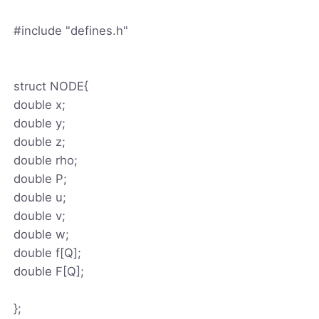
#include "defines.h"
struct NODE{
double x;
double y;
double z;
double rho;
double P;
double u;
double v;
double w;
double f[Q];
double F[Q];
};