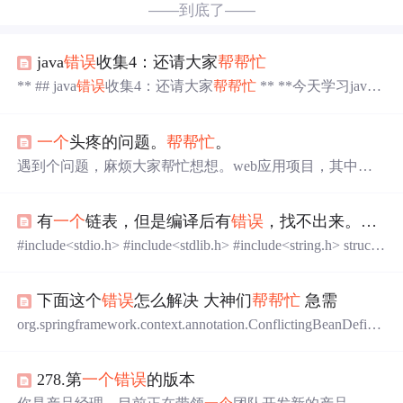
——到底了——
java
错误
收集4：还请大家
帮帮忙
** ## java
错误
收集4：还请大家
帮帮忙
** **今天学习java
的时候，找了半天也没有发现
错误
** 主要问题有这么几
个： ** ## H:\>javac DrawStar.java DrawStar.java:4:
错误
: 需
一个
头疼的问题。
帮帮忙
。
要';' 行数 空格 数字 空格 ^ DrawStar.java:4:
错误
: 需要';' 行
数 空格 数字 空格 ^ DrawStar.java...
遇到个问题，麻烦大家帮忙想想。web应用项目，其中的
“所有aspx页面”最上面那个Page指令：虽然提示运行时
错
误
，但运行时却没有
错误
。可以正常使用。在网上有类似
有
一个
链表，但是编译后有
错误
，找不出来。希望有人能
的一些
错误
，解决方法本人基本都试过，没用。另
一个
现
象：将aspx页面切换到"设计"页时，速度奇慢，以本人机
#include<stdio.h> #include<stdlib.h> #include<string.h> struct s
器不可能那么慢。耐心等转换后，页面上自定义的控件
hs//记录商品 { char na[10];//名 int co;//数量 float pr;//单价 }; st
（非vs2005自带）都出错，一片泛红。运行时还是一切正
ruct node { struct shs data ;//数据域 struct node*next;//指针域
常。自定义的控件都是一直在用...
下面这个
错误
怎么解决 大神们
帮帮忙
急需
}; struct node*createlist()//...
org.springframework.context.annotation.ConflictingBeanDefiniti
onException: Annotation-specified bean name 'user1Dao' for be
an class [cn.lssg.dao.User1Dao] conflicts with existing, non-com
278.第
一个
错误
的版本
patible b