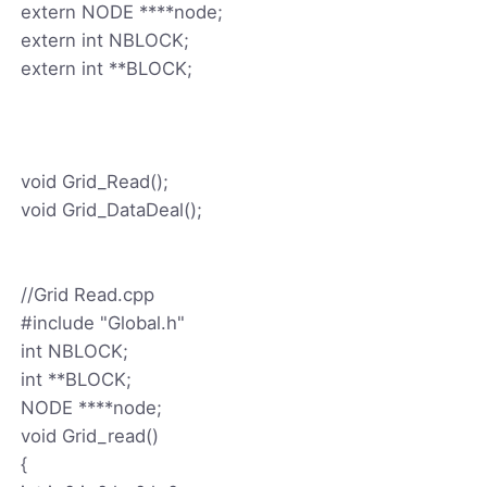
extern NODE ****node;
extern int NBLOCK;
extern int **BLOCK;
void Grid_Read();
void Grid_DataDeal();
//Grid Read.cpp
#include "Global.h"
int NBLOCK;
int **BLOCK;
NODE ****node;
void Grid_read()
{