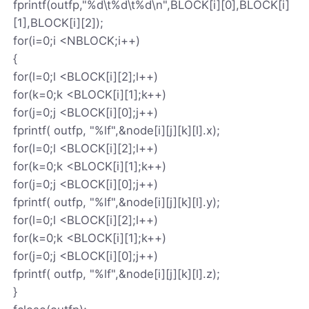
fprintf(outfp,"%d\t%d\t%d\n",BLOCK[i][0],BLOCK[i]
[1],BLOCK[i][2]);
for(i=0;i <NBLOCK;i++)
{
for(l=0;l <BLOCK[i][2];l++)
for(k=0;k <BLOCK[i][1];k++)
for(j=0;j <BLOCK[i][0];j++)
fprintf( outfp, "%lf",&node[i][j][k][l].x);
for(l=0;l <BLOCK[i][2];l++)
for(k=0;k <BLOCK[i][1];k++)
for(j=0;j <BLOCK[i][0];j++)
fprintf( outfp, "%lf",&node[i][j][k][l].y);
for(l=0;l <BLOCK[i][2];l++)
for(k=0;k <BLOCK[i][1];k++)
for(j=0;j <BLOCK[i][0];j++)
fprintf( outfp, "%lf",&node[i][j][k][l].z);
}