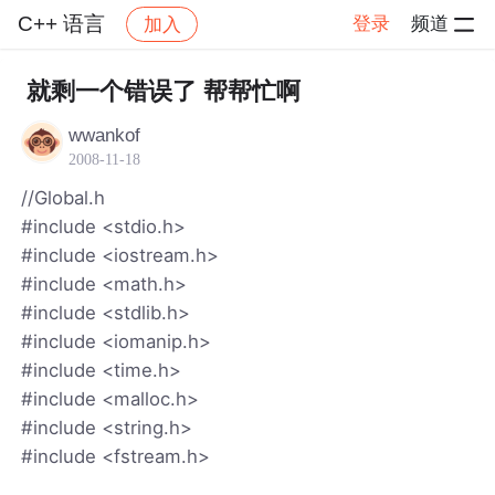
C++ 语言
登录
频道
加入
帖子详情
社区
C++ 语言
就剩一个错误了 帮帮忙啊
wwankof
2008-11-18
//Global.h
#include <stdio.h>
#include <iostream.h>
#include <math.h>
#include <stdlib.h>
#include <iomanip.h>
#include <time.h>
#include <malloc.h>
#include <string.h>
#include <fstream.h>