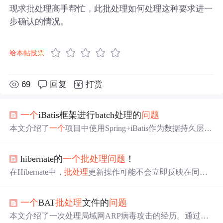
现求批处理高手帮忙，此批处理如何处理这种要求进一
步确认的情况。
给本帖投票
69
回复
打赏
一个
iBatis框架进行batch处理的
问题
本文介绍了
一个
项目中使用Spring+iBatis作为数据持久层框
架时遇到的性能
问题
及解决方案。通过调整JDBC AutoCo
mmit属性，实现了有效的Batch处理，显著提升了批量数据
hibernate的
一个
批处理
问题
！
处理的效率。
在Hibernate中，
批处理
更新操作可能不会立即反映在同
一
个
Session内。关闭并重新打开Session可以解决
问题
，但不
推荐。使用Session.flush()和Session.clear()能确保
批处理
更新
一个
BAT
批处理
文件的
问题
并清空缓存，避免影响后续查询。
本文介绍了一次处理局域网ARP病毒攻击的经历。通过编