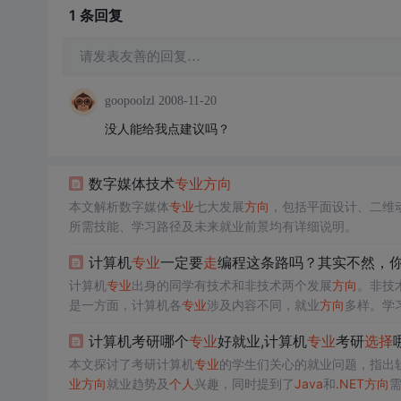
1 条
回复
请发表友善的回复…
goopoolzl
2008-11-20
没人能给我点建议吗？
数字媒体技术
专业
方向
本文解析数字媒体
专业
七大发展
方向
，包括平面设计、二维
所需技能、学习路径及未来就业前景均有详细说明。
计算机
专业
一定要
走
编程这条路吗？其实不然，
计算机
专业
出身的同学有技术和非技术两个发展
方向
。非技
是一方面，计算机各
专业
涉及内容不同，就业
方向
多样。学
计算机考研哪个
专业
好就业,计算机
专业
考研
选择
本文探讨了考研计算机
专业
的学生们关心的就业问题，指出
业
方向
就业趋势及
个人
兴趣，同时提到了
Java
和
.NET
方向