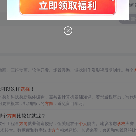
切换为时间
发表回
动画、三维动画、软件开发、场景漫游、游戏制作及影视后期制作。每个
你可以这样
选择
！
术类如科技类新媒体编辑，需具备计算机基础知识。若想当程序员，写代
习要抓根本，找到自己的
方向
，避免盲目学习。
哪个
方向
比较好就业？
软件工程各
方向
就业普遍较好，但关键在于
个人
能力。建议考虑
学校
声誉
需求较大。数据库和数字媒体
方向
相对轻松。长远来看，兴趣和实践经验