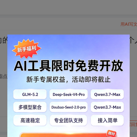
用AI写
A方向的专业。请高手指点道路该往哪里走？个
指点道路该往哪里走？个人喜欢JAVA~
转发到动态
举报
写回