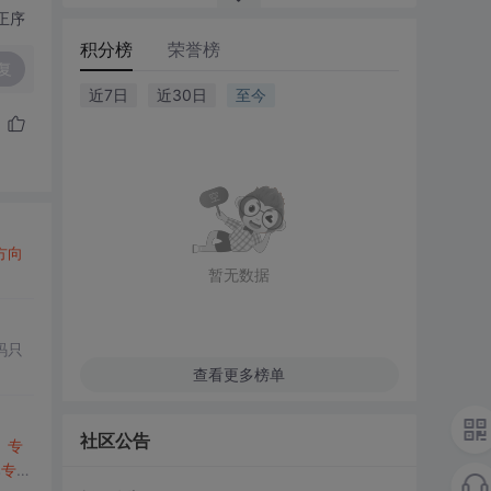
正序
积分榜
荣誉榜
复
近7日
近30日
至今
方向
暂无数据
码只
查看更多榜单
社区公告
、
专
比
专业