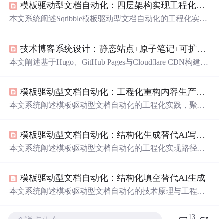
模板驱动型文档自动化：四层架构实现工程化内容生产
本文系统阐述Sqribble模板驱动型文档自动化的工程化实
现，聚焦四层架构（结构层、内容层、样式层、数据
层），详解变量绑定、样式继承、数据源联动等核心技
技术博客系统设计：静态站点+原子笔记+可扩展架构
术。涵盖模板版本Git管理、响应式CSS适配、CRM实时对
接、边界场景测试及常见渲染与并发问题排查，并延伸至
本文阐述基于Hugo、GitHub Pages与Cloudflare CDN构建高
动态条款推荐、合同智能比对与ROI埋点
分
析等进阶应
可靠性技术博客系统的设计实践，核心采用静态站点生成
用。
器替代CMS以保障速度与确定性；提出“模块化原子笔记”
模板驱动型文档自动化：工程化重构内容生产流水线
内容组织范式，满足单一概念、独立可读、含可执行片段
及溯源链接四要素；通过VS Code插件+Git Hooks实现自动
本文系统阐述模板驱动型文档自动化的工程化实践，聚焦
化质量门禁，并利用Mermaid预渲染SVG提升导航体验；
模板作为可编程文档骨架的设计逻辑，详解变量绑定（含
同时支持Hugo Modules插件化扩展、i18n多语言预案及面
三级变量、条件嵌套、API调用）、样式继承（全局样式
向协作平台的渐进演进路径。
模板驱动型文档自动化：结构化生成替代AI写作的工程实践
库、冲突检测）、数据源联动（Excel日期处理、API雪崩
防控、数据库连接池优化）等核心技术环节，并覆盖企业
本文系统阐述模板驱动型文档自动化的工程化实现路径，
级部署避坑、性能调优、旧文档迁移及问题排查方法，强
聚焦结构层、样式层、数据层的三层解耦架构，详解模板
调其与传统文档工具的本质区别在于将文档视为结构层、
生命周期管理、全链路生成引擎、多源异构数据融合及动
内容层、样式层和数据层融合的可执行系统。
模板驱动型文档自动化：结构化填空替代AI生成
态条款引擎等核心技术。强调确定性、合规性与可维护
性，对比AI生成在法规引用、样式精度和排序逻辑上的不
本文系统阐述模板驱动型文档自动化的技术原理与工程实
可控缺陷，提供企业级部署、性能压测与安全合规落地方
践，聚焦结构化内容填充、动态占位符、松耦合数据映
案。
射、品牌资产原子化管理等核心技术。详细解析模板构建
13