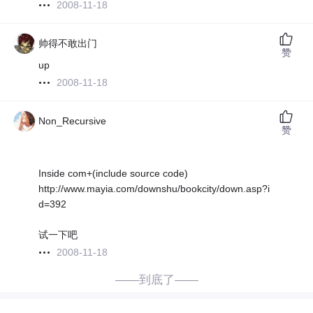
2008-11-18
帅得不敢出门
赞
up
2008-11-18
Non_Recursive
赞
Inside com+(include source code)
http://www.mayia.com/downshu/bookcity/down.asp?i
d=392
试一下吧
2008-11-18
——到底了——