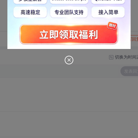
转发到动态
举报
写回
切换为时间
发表回