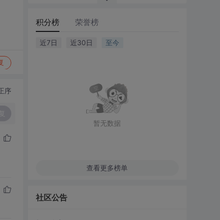
积分榜
荣誉榜
近7日
近30日
至今
复
正序
复
暂无数据
查看更多榜单
社区公告