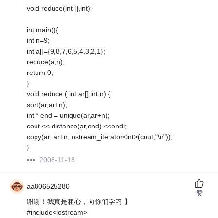
void reduce(int [],int);
int main(){
int n=9;
int a[]={9,8,7,6,5,4,3,2,1};
reduce(a,n);
return 0;
}
void reduce ( int ar[],int n) {
sort(ar,ar+n);
int * end = unique(ar,ar+n);
cout << distance(ar,end) <<endl;
copy(ar, ar+n, ostream_iterator<int>(cout,"\n"));
}
2008-11-18
aa806525280
赞
谢谢！我真是粗心，向你们学习 】
#include<iostream>