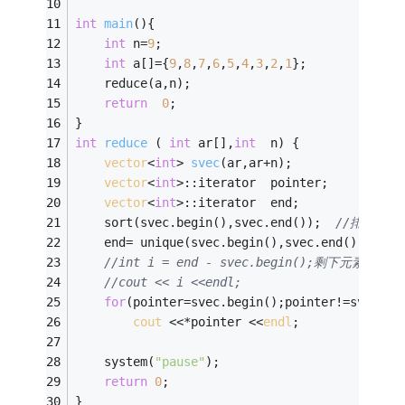
int
main
()
{
int
 n=
9
; 
int
 a[]={
9
,
8
,
7
,
6
,
5
,
4
,
3
,
2
,
1
}; 
    reduce(a,n); 
return
0
; 
} 
int
reduce
( 
int
 ar[],
int
  n)
{
vector
<
int
> 
svec
(ar,ar+n)
; 
vector
<
int
>::iterator  pointer; 
vector
<
int
>::iterator  end; 
    sort(svec.begin(),svec.end());  
//排序 
    end= unique(svec.begin(),svec.end());
//
//int i = end - svec.begin();剩下元素个数 
//cout << i <<endl; 
for
(pointer=svec.begin();pointer!=svec.en
cout
 <<*pointer <<
endl
; 
    system(
"pause"
);
return
0
;
} 