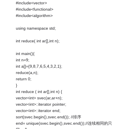
#include<vector>
#include<functional>
#include<algorithm>
using namespace std;
int reduce( int ar[],int n);
int main(){
int n=9;
int a[]={9,8,7,6,5,4,3,2,1};
reduce(a,n);
return 0;
}
int reduce ( int ar[],int n) {
vector<int> svec(ar,ar+n);
vector<int>::iterator pointer;
vector<int>::iterator end;
sort(svec.begin(),svec.end()); //排序
end= unique(svec.begin(),svec.end());//连续相同的只