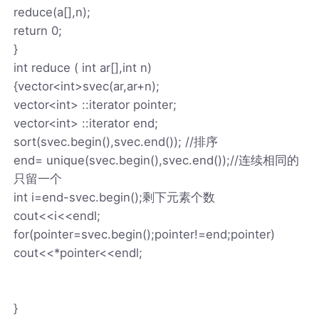
reduce(a[],n);
return 0;
}
int reduce ( int ar[],int n)
{vector<int>svec(ar,ar+n);
vector<int> ::iterator pointer;
vector<int> ::iterator end;
sort(svec.begin(),svec.end()); //排序
end= unique(svec.begin(),svec.end());//连续相同的
只留一个
int i=end-svec.begin();剩下元素个数
cout<<i<<endl;
for(pointer=svec.begin();pointer!=end;pointer)
cout<<*pointer<<endl;
}