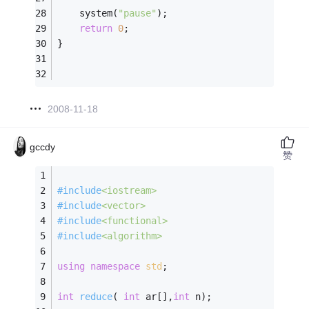
    system(
"pause"
);
return
0
;
} 
2008-11-18
gccdy
赞
#
include
<iostream>
#
include
<vector>
#
include
<functional>
#
include
<algorithm>
using
namespace
std
; 
int
reduce
( 
int
 ar[],
int
 n)
;