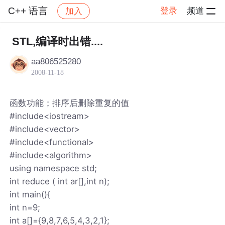
C++ 语言
登录
频道
加入
帖子详情
社区
C++ 语言
STL,编译时出错....
aa806525280
2008-11-18
函数功能；排序后删除重复的值
#include<iostream>
#include<vector>
#include<functional>
#include<algorithm>
using namespace std;
int reduce ( int ar[],int n);
int main(){
int n=9;
int a[]={9,8,7,6,5,4,3,2,1};