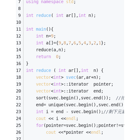
using
namespace
std
; 
int
reduce
( 
int
 ar[],
int
 n)
;
int
main
()
{
int
 n=
9
; 
int
 a[]={
9
,
8
,
7
,
6
,
5
,
4
,
3
,
2
,
1
}; 
    reduce(a,n); 
return
0
; 
} 
int
reduce
( 
int
 ar[],
int
  n)
{
vector
<
int
> 
svec
(ar,ar+n)
; 
vector
<
int
>::iterator  pointer; 
vector
<
int
>::iterator  end; 
    sort(svec.begin(),svec.end());  
//排序 
    end= unique(svec.begin(),svec.end());
//
int
 i = end - svec.begin();
//剩下元素个数 
cout
 << i <<
endl
; 
for
(pointer=svec.begin();pointer!=svec.en
cout
 <<*pointer <<
endl
; 