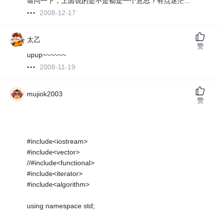
请问一下，上面说的是不是都是一个意思？有点迷茫...
2008-12-17
太乙
赞
upup~~~~~~
2008-11-19
mujiok2003
赞
#include<iostream>
#include<vector>
//#include<functional>
#include<iterator>
#include<algorithm>
using namespace std;