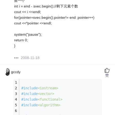
留一个
int i = end - svec.begin();//剩下元素个数
cout << i <<endl;
for(pointer=svec.begin();pointer!= end ;pointer++)
cout <<*pointer <<endl;
system("pause");
return 0;
}
2008-11-18
gccdy
赞
#
include
<iostream>
#
include
<vector>
#
include
<functional>
#
include
<algorithm>