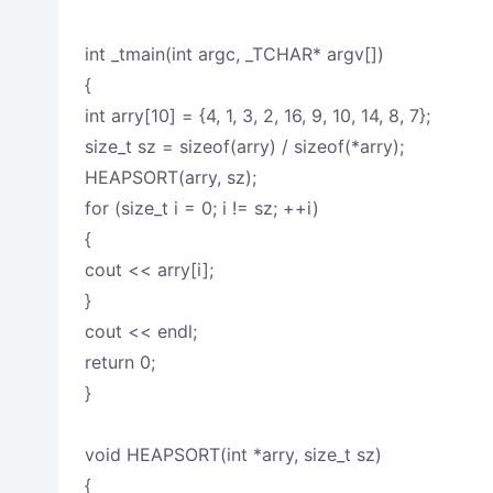
int _tmain(int argc, _TCHAR* argv[])
{
int arry[10] = {4, 1, 3, 2, 16, 9, 10, 14, 8, 7};
size_t sz = sizeof(arry) / sizeof(*arry);
HEAPSORT(arry, sz);
for (size_t i = 0; i != sz; ++i)
{
cout << arry[i];
}
cout << endl;
return 0;
}
void HEAPSORT(int *arry, size_t sz)
{