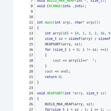
void
BUILD_MAX_HEAP
(
int
 *, 
size_t
)
; 
void
EXCANGE
(
int
& ,
int
&)
; 
int
main
(
int
 argc, 
char
* argv[])
{ 
int
 arry[
10
] = {
4
, 
1
, 
3
, 
2
, 
16
, 
9
size_t
 sz = 
sizeof
(arry) / 
sizeof
	HEAPSORT(arry, sz); 
for
 (
size_t
 i = 
0
; i != sz; ++i) 
	{ 
cout
 << arry[i]<<
"  "
; 
	} 
cout
 << 
endl
; 
return
0
; 
} 
void
HEAPSORT
(
int
 *arry, 
size_t
 sz)
{ 
	BUILD_MAX_HEAP(arry, sz); 
for
(
size_t
 i = sz - 
1
; i >= 
1
; --