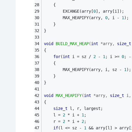
	{ 
		EXCANGE(arry[
0
], arry[i]); 
		MAX_HEAPIFY(arry, 
0
, i - 
1
); 
	} 
} 
void
BUILD_MAX_HEAP
(
int
 *arry, 
size_t
{ 
for
(
int
 i = sz / 
2
 - 
1
; i >= 
0
; -
	{ 
		MAX_HEAPIFY(arry, i, sz - 
1
);
	} 
} 
void
MAX_HEAPIFY
(
int
 *arry, 
size_t
 i,
{ 
size_t
 l, r, largest; 
	l = 
2
 * i + 
1
; 
	r = 
2
 * i + 
2
; 
if
(l <= sz - 
1
 && arry[l] > arry[