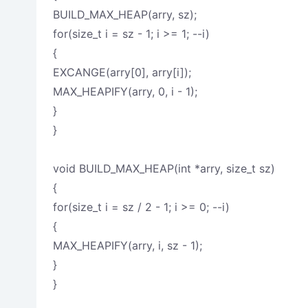
BUILD_MAX_HEAP(arry, sz);
for(size_t i = sz - 1; i >= 1; --i)
{
EXCANGE(arry[0], arry[i]);
MAX_HEAPIFY(arry, 0, i - 1);
}
}
void BUILD_MAX_HEAP(int *arry, size_t sz)
{
for(size_t i = sz / 2 - 1; i >= 0; --i)
{
MAX_HEAPIFY(arry, i, sz - 1);
}
}