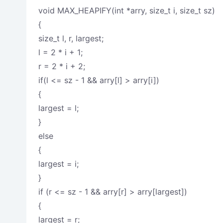
void MAX_HEAPIFY(int *arry, size_t i, size_t sz)
{
size_t l, r, largest;
l = 2 * i + 1;
r = 2 * i + 2;
if(l <= sz - 1 && arry[l] > arry[i])
{
largest = l;
}
else
{
largest = i;
}
if (r <= sz - 1 && arry[r] > arry[largest])
{
largest = r;