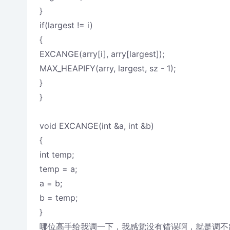
}
if(largest != i)
{
EXCANGE(arry[i], arry[largest]);
MAX_HEAPIFY(arry, largest, sz - 1);
}
}
void EXCANGE(int &a, int &b)
{
int temp;
temp = a;
a = b;
b = temp;
}
哪位高手给我调一下，我感觉没有错误啊，就是调不