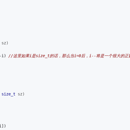
 sz)
-i) 
//这里如果i是size_t的话，那么当i=0后，i--将是一个很大
 
 
size_t
 sz)
i]) 