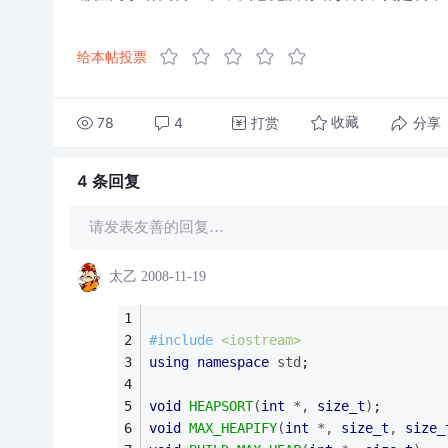
给本帖投票
78
4
打赏
分享
收藏
4 条
回复
请发表友善的回复…
太乙
2008-11-19
#
include
<iostream> 
using
namespace
std
; 
void
HEAPSORT
(
int
 *, 
size_t
)
; 
void
MAX_HEAPIFY
(
int
 *, 
size_t
, 
size_