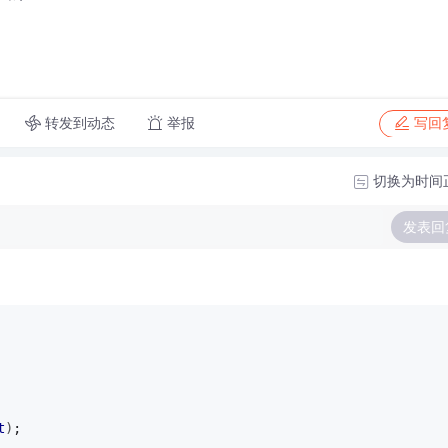
转发到动态
举报
写回
切换为时间
发表回
t
)
; 