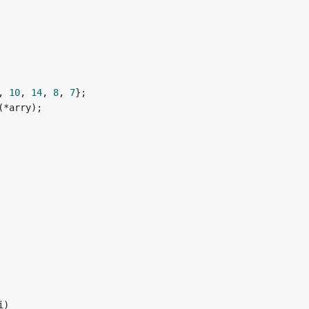
, 
10
, 
14
, 
8
, 
7
}; 
(*arry); 
i) 