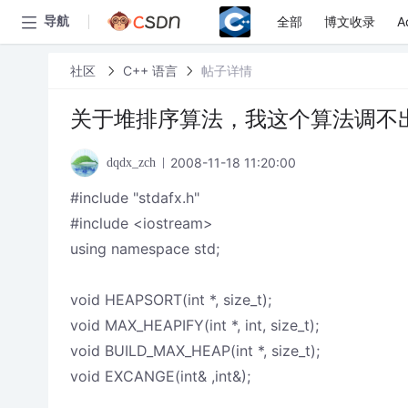
全部
博文收录
A
导航
社区
C++ 语言
帖子详情
关于堆排序算法，我这个算法调不
2008-11-18 11:20:00
dqdx_zch
#include "stdafx.h"
#include <iostream>
using namespace std;
void HEAPSORT(int *, size_t);
void MAX_HEAPIFY(int *, int, size_t);
void BUILD_MAX_HEAP(int *, size_t);
void EXCANGE(int& ,int&);