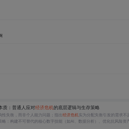
啊
本质：普通人应对
经济危机
的底层逻辑与生存策略
构性失衡，而非个人能力问题；指出
经济危机
实为分配失衡引发的需求不
略：构建不可替代的核心数字技能（如AI、数据分析）、优化抗风险资
动的新
机遇
（如人工智能、碳中和、数字化转型）。强调理性认知与主动