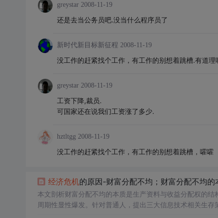
greystar
2008-11-19
还是去当公务员吧.没当什么程序员了
新时代新目标新征程
2008-11-19
没工作的赶紧找个工作，有工作的别想着跳槽.有道理
greystar
2008-11-19
工资下降,裁员.
可国家还在说我们工资涨了多少.
hztltgg
2008-11-19
没工作的赶紧找个工作，有工作的别想着跳槽，嚯嚯
经济危机
的原因-财富分配不均；财富分配不均的
本文剖析财富分配不均的本质是生产资料与收益分配权的结
周期性显性爆发。针对普通人，提出三大信息技术相关生存策
构（含稳健金融产品配置）、规避高风险陷阱并捕捉政策驱