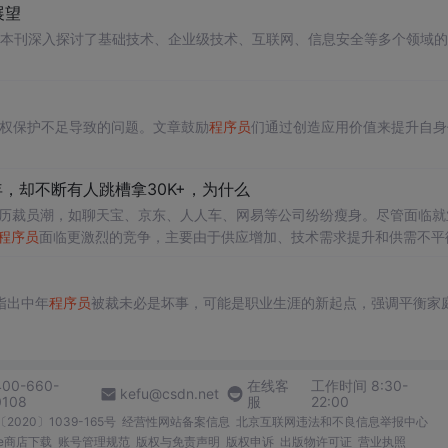
展望
本刊深入探讨了基础技术、企业级技术、互联网、信息安全等多个领域的
产权保护不足导致的问题。文章鼓励
程序员
们通过创造应用价值来提升自身
，却不断有人跳槽拿30K+，为什么
历裁员潮，如聊天宝、京东、人人车、网易等公司纷纷瘦身。尽管面临就
程序员
面临更激烈的竞争，主要由于供应增加、技术需求提升和供需不平
反映出对技术栈的重视，如Spring、Mybatis、Dubbo等。这是
是
机遇
所在。
指出中年
程序员
被裁未必是坏事，可能是职业生涯的新起点，强调平衡家
400-660-
在线客
工作时间 8:30-
kefu@csdn.net
0108
服
22:00
2020〕1039-165号
经营性网站备案信息
北京互联网违法和不良信息举报中心
me商店下载
账号管理规范
版权与免责声明
版权申诉
出版物许可证
营业执照