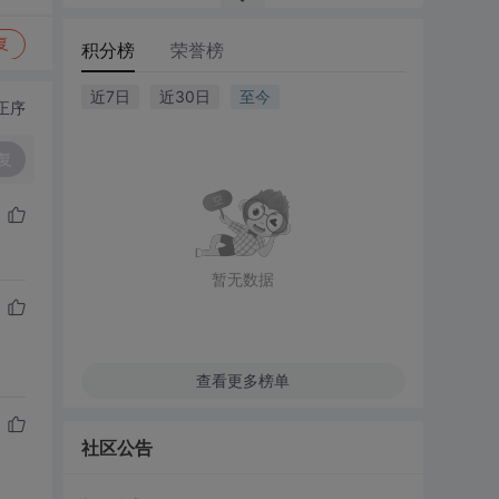
复
积分榜
荣誉榜
近7日
近30日
至今
正序
复
暂无数据
查看更多榜单
社区公告