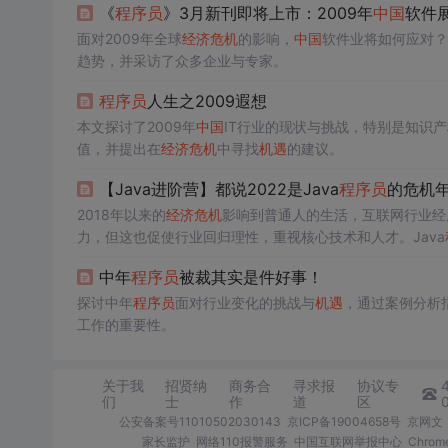
《
程序员
》3月新刊即将上市：2009年
中国
软件
建设才是穿越周期的关键。
面对2009年全球
经济危机
的影响，
中国
软件业将如何应对？
趋势，并采访了众多企业与专家。
程序员
人生之2009遐想
本文探讨了2009年
中国
IT行业的现状与挑战，特别是知识
值，并提出在
经济危机
中寻找
机遇
的建议。
【Java进阶营】都说2022是Java
程序员
的危机年
2018年以来的
经济危机
影响到普通人的生活，互联网行业经
力，但这也促使行业回归理性，重视核心技术和人才。Java
求职者需关注公司资金状况和技术提升。阿里巴巴等公司的招聘信息
中年
程序员
被裁其实是件好事！
需要不断学习和适应变化的时代，对准备充分的人而言，也
探讨中年
程序员
面对行业变化的挑战与
机遇
，通过案例分析
工作的重要性。
关于我
招贤纳
商务合
寻求报
协议专
们
士
作
道
区
公安备案号11010502030143
京ICP备19004658号
京网文〔
家长监护
网络110报警服务
中国互联网举报中心
Chro