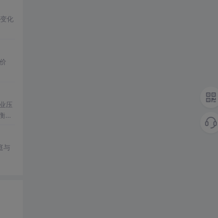
变化
价
业压
衡。
一个
庭与