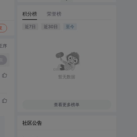
积分榜
荣誉榜
近7日
近30日
至今
复
正序
复
暂无数据
查看更多榜单
社区公告