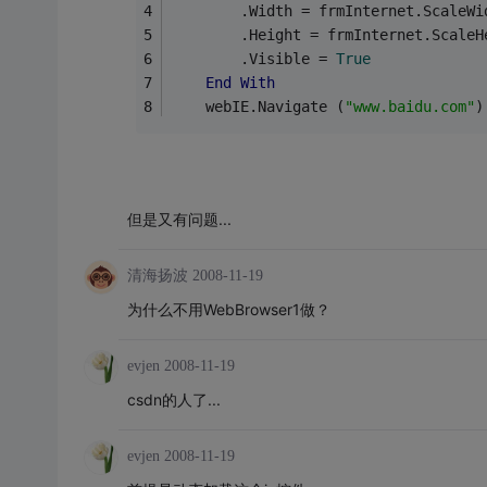
        .Width = frmInternet.ScaleWi
        .Height = frmInternet.ScaleH
        .Visible = 
True
End
With
    webIE.Navigate (
"www.baidu.com"
)
但是又有问题...
清海扬波
2008-11-19
为什么不用WebBrowser1做？
evjen
2008-11-19
csdn的人了...
evjen
2008-11-19