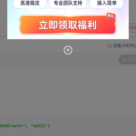
转发到动态
举报
写回
切换为时间
发表回
WebBrowser"
, 
"webIE"
)