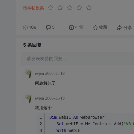
给本帖投票
109
5
打赏
分享
收藏
5 条
回复
请发表友善的回复…
evjen
2008-11-19
问题解决了
evjen
2008-11-19
我用这个
Dim
 webIE 
As
 WebBrowser
Set
 webIE = 
Me
.Controls.Add(
"VB.
With
 webIE