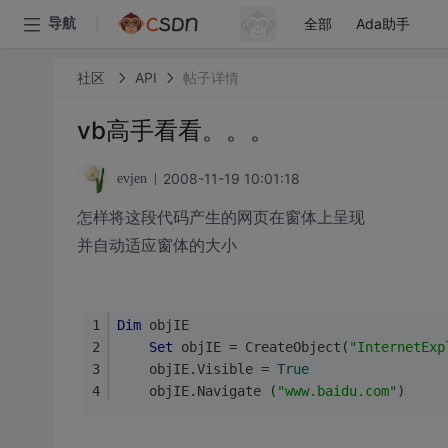
全部
Ada助手
导航
社区
API
帖子详情
vb高手看看。。。
2008-11-19 10:01:18
evjen
怎样将这段代码产生的网页在窗体上呈现
并自动适应窗体的大小
Dim
 objIE
Set
 objIE = CreateObject(
"InternetExp
    objIE.Visible = 
True
    objIE.Navigate (
"www.baidu.com"
)