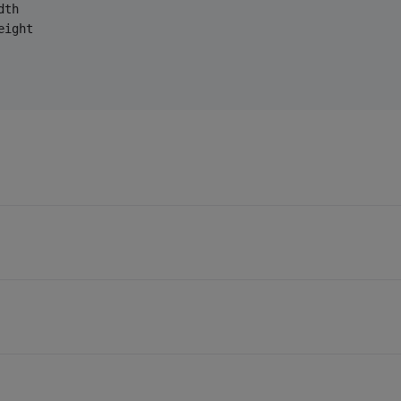
dth
eight