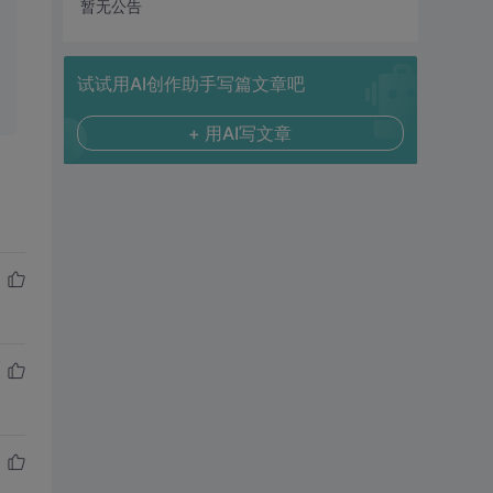
暂无公告
试试用AI创作助手写篇文章吧
+ 用AI写文章