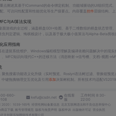
点阐述其基于ICommand的命令绑定机制、功能域驱动的UI组织范式、
DPI适配、可访问性配置和性能优化等生产级要点。内容覆盖
控件
层级结构、上
 3 Ribbon、Community Toolkit及开源替代方案，为中高级WPF开发者提
FC与AI算法实现
棋桌面游戏的全过程，涵盖棋盘GDI+绘图、基于二维数组的棋盘状态管理
判定逻辑、悔棋栈设计，以及基于极大极小值算法与Alpha-Beta剪枝
状态机建模与经典搜索算法工程化落地。
代化应用指南
其在遗留系统维护、Windows编程模型理解及编译依赖问题解决中的现实
、MFC知识向现代C++的迁移方法（消息映射→信号槽、文档-视图→MV
，聚焦信息技术领域中MFC、Win32 API、COM、C++ RAII等核心
统
聚焦搜索功能语义化升级（实时预览、Roslyn语法树过滤、替换链预览
）、中键拖拽物理交互优化及引用
添加
决策树机制。所有技术均适配VS2019/
nd and Replace等官方扩展，并提供正则语义过滤、缩略图分辨率调优、GAC诊断等
400-660-
在线客
工作时间 8:30-
kefu@csdn.net
0108
服
22:00
2020〕1039-165号
经营性网站备案信息
北京互联网违法和不良信息举报中心
me商店下载
账号管理规范
版权与免责声明
版权申诉
出版物许可证
营业执照
026北京创新乐知网络技术有限公司