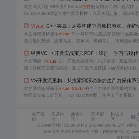
本文深入剖析WPF原生Ribbon
控件
的架构设计与工程实践，重
Composition模型支撑的渲染特性，以及主题定制、高
标签页实现、Quick Access Toolbar集成，并对比WinUI
Visual
C++实战：从零构建中国象棋游戏，详解M
性技术参考。
本文详细讲解使用
Visual
C++与MFC框架从零实现中国象
走法规则校验（含蹩马腿、塞象眼、炮架等）、将帅照面与胜负
量级AI实现。重点突出Windows平台下GUI交互、游戏
经典VC++开发实战宝典PDF：维护、学习与现
本文围绕《
Visual
C++开发实战宝典》PDF资源，系统阐述
值；详解安全获取路径、复古开发环境搭建（如VC6虚拟机）
MVP），并强调OCR文本化、笔记索引与Git归档等知识管理实践
VS开发流重构：从搜索到滚动条的生产力操作系
的应用与演进。
本文系统阐述基于
Visual
Studio
的生产力操作系统重构方案，
增强滚动条二维导航（Full Map缩略图、悬停上下文提取
2，依赖Productivity Power Tools、Regex Fi
置与避坑指南。
关于我
招贤纳
商务合
寻求报
协议专
们
士
作
道
区
公安备案号11010502030143
京ICP备19004658号
京网文〔
家长监护
网络110报警服务
中国互联网举报中心
Chro
©1999-2