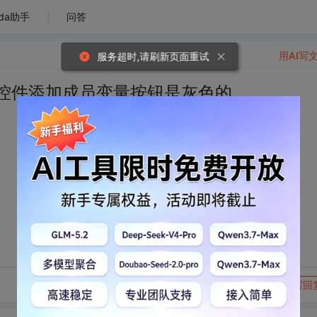
da助手
问答
用AI写
服务超时,请刷新页面重试
 2008 为控件添加成员变量按钮是灰色的
转发到动态
举报
写回