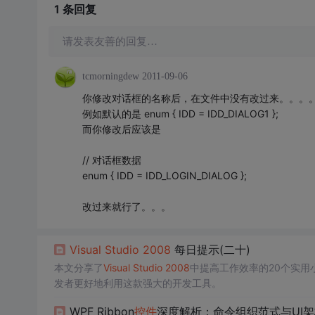
1 条
回复
请发表友善的回复…
tcmorningdew
2011-09-06
你修改对话框的名称后，在文件中没有改过来。。。
例如默认的是 enum { IDD = IDD_DIALOG1 };
而你修改后应该是
// 对话框数据
enum { IDD = IDD_LOGIN_DIALOG };
改过来就行了。。。
Visual
Studio
2008
每日提示(二十)
本文分享了
Visual
Studio
2008
中提高工作效率的20个实
发者更好地利用这款强大的开发工具。
WPF Ribbon
控件
深度解析：命令组织范式与UI