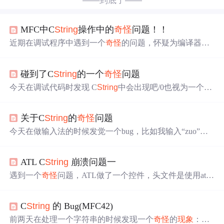
——到底了——
MFC中C
String
操作中的
奇怪
问题！！
近期在调试程序中遇到一个
奇怪
的问题，怀疑为编译器问
题，调试代码如下： C
String
RetData("Testlink,OK"); //C
Str
ing
strData(""); 加上这句就不出错！！ char szLen[4]; sprintf
碰到了C
String
的一个
奇怪
问题
(szLen,"%04d",RetData.GetLength()+4); RetData = szLen + Re
tData; AfxMessage
今天在调试代码时发现 C
String
中会出现吧/0也视为一个字
符的
奇怪
现象
。跟踪到内部发现是使用＋＝时的bug。没办
法只好绕道处理
关于C
String
的
奇怪
问题
今天在做输入法的时候发觉一个bug，比如我输入“zuo”，
出来 “昨左佐作坐座做” 这七个字，1234567分别对应这七
个数字，但是如果我输入8的话（我一行可以选择9个汉
ATL C
String
崩溃问题一
字），之后我再选1～7里面的数字，就无法选择到对应的
汉字了，断点调试后发现，我的C
String
类的一个字符串加
遇到一个
奇怪
问题，ATL做了一个控件，头文件是使用atlst
入8所对应的空字符之后就再也无法加入新的字符了，导致
r.h.程序在声明C
String
变量时崩溃。 开始怀疑是ATL的C
St
我再选1～7都选不到对应的汉字，最后加了判断来解决
ring
类有问题，试了一下用WTL的C
String
发现没有崩溃。
的，但是具体道
C
String
的 Bug(MFC42)
虽然没有抛出异常，但是只能说明WTL的C
String
在异常处
理方面做的稍好，不过问题肯定还是存在的。经过检查，
前两天在处理一个字符串的时候发现一个
奇怪
的
现象
：当