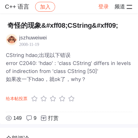
C++ 语言
登录
频道
加入
帖子详情
社区
C++ 语言
奇怪的现象&#xff08;CString&#xff09;
jszhuweiwei
2008-11-19
CString hdao;出现以下错误
error C2040: 'hdao' : 'class CString' differs in levels
of indirection from 'class CString [50]'
如果改一下hdao，就ok了，why？
给本帖投票
149
9
打赏