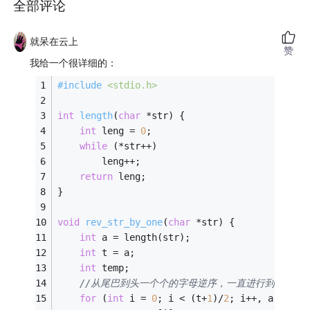
全部评论
就呆在云上
赞
我给一个很详细的：
#
include
<stdio.h>
int
length
(
char
 *str)
{
int
 leng = 
0
;
while
 (*str++)
		leng++;
return
 leng;
}
void
rev_str_by_one
(
char
 *str)
{
int
 a = length(str);
int
 t = a;
int
 temp;
//从尾巴到头一个个的字母逆序，一直进行到(t+1)
for
 (
int
 i = 
0
; i < (t+
1
)/
2
; i++, a--) {