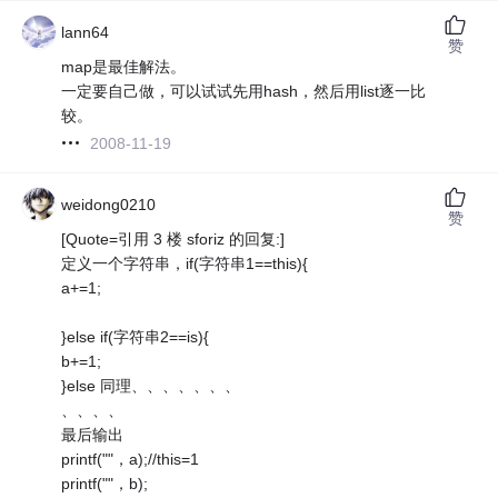
lann64
赞
map是最佳解法。
一定要自己做，可以试试先用hash，然后用list逐一比
较。
2008-11-19
weidong0210
赞
[Quote=引用 3 楼 sforiz 的回复:]
定义一个字符串，if(字符串1==this){
a+=1;
}else if(字符串2==is){
b+=1;
}else 同理、、、、、、、
、、、、
最后输出
printf(""，a);//this=1
printf(""，b);