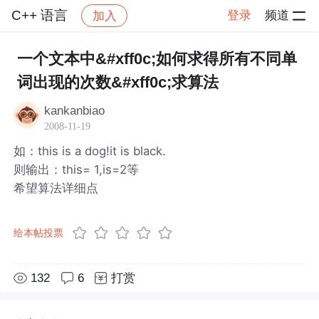
C++ 语言
登录
频道
加入
帖子详情
社区
C++ 语言
一个文本中&#xff0c;如何求得所有不同单
词出现的次数&#xff0c;求算法
kankanbiao
2008-11-19
如：this is a dog!it is black.
则输出：this= 1,is=2等
希望算法详细点
给本帖投票
132
6
打赏