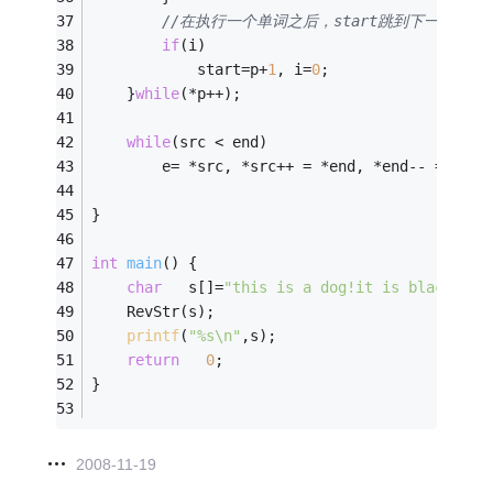
//在执行一个单词之后，start跳到下一个单
if
(i)
			start=p+
1
, i=
0
;           
	}
while
(*p++);  
while
(src < end)
		e= *src, *src++ = *end, *end-- = e;  
}   
int
main
()
{   
char
   s[]=
"this is a dog!it is black. "
;
	RevStr(s);          
printf
(
"%s\n"
,s);        
return
0
;   
}
2008-11-19