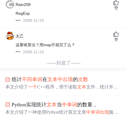
Rain208
赞
RegExp
2008-11-19
太乙
赞
这要啥算法？用map不就完了么？
2008-11-19
——到底了——
统计
不同
单词
在
文本
中
出现
的
次数
本文介绍了
一个
C++程序，用于读取
文本
文件，统计并显
示每个
单词
的
出现
次数
。程序首先预处理
文本
，移除标点
符号，然后使用unordered_map来计数
单词
。最后，输出
单
Python实现统计
文本
当
中
单词
的数量，
词
及其对应的数量。
本文介绍了一种使用Python统计英文文章
中
单词
出现
频率
的方法，包括读取文件、清理和排序
单词
、输出
出现
次数
最多的前10个
单词
。此外还提供了
一个
基于Spark的大数据