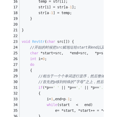
		temp = str[i];
		str[i] = str[a
-1
];
		str[a
-1
] = temp;
	}
}
void
RevStr
(
char
 src[])
{   
//开始的时候把src赋地址给start和end以及一
char
 *start=src,   *end=src,   *p=src,e; 
int
 i=
0
;            
do
	{                     
//相当于一个个单词进行逆序，然后整体逆序一
//首先把p移到特殊的“字母”之上，然后end
if
(*p==
' '
 || *p==
','
 || *p==
'.'
 || *
		{                           
			i=
1
,end=p
-1
;                     
while
(start   <   end)
				e= *start, *start++ = *end,
		}                  