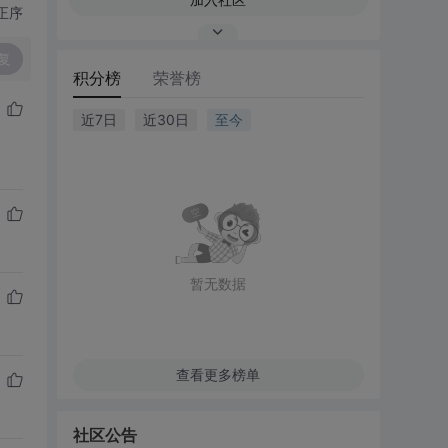
正序
复
积分榜
荣誉榜
近7日
近30日
至今
暂无数据
查看更多榜单
社区公告