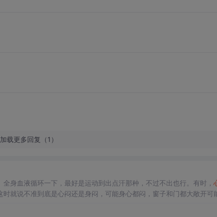
加载更多回复（1）
、全身血液循环一下，最好是运动到出点汗那种，不过不出也行。有时，
这时就说不准到底是心闷还是身闷，可能身心都闷，窗子和门都大敞开可
物分析，剧情片段分析，整剧分析，剧情bug与逻辑审核与修改，好剧推
生家庭..）3思考/逻辑（学习，反思，改进，哲学，明学..）更多精彩内