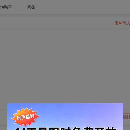
da助手
问答
用AI写
转发到动态
举报
写回