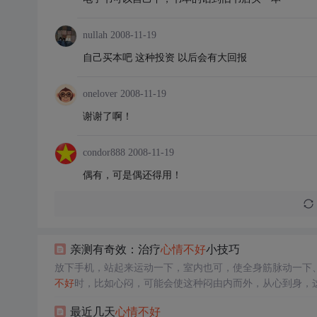
nullah
2008-11-19
自己买本吧 这种投资 以后会有大回报
onelover
2008-11-19
谢谢了啊！
condor888
2008-11-19
偶有，可是偶还得用！
亲测有奇效：治疗
心情
不好
小技巧
放下手机，站起来运动一下，室内也可，使全身筋脉动一下
不好
时，比如心闷，可能会使这种闷由内而外，从心到身，
没用，这时是心影响身。7影视剧与娱乐（影评，观后感，人
最近几天
心情
不好
烂剧避雷..）2心理/快乐（心态，快乐分享，能量，成长，原