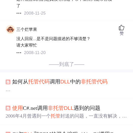
了
2008-11-25
三个烂苹果
赞
没人回应...是不是问题描述的不够清楚？
请大家帮忙
2008-11-20
——到底了——
如何从
托管
代码
调用
DLL
中的
非
托管
代码
最近在公司实习接到一个新的项目需求，大体说来，需要
实现C++与C#语言之间的互操作。听起来有点抽象，其实
使用
C#.net调用
非
托管
DLL
遇到的问题
就是能够用C++
代码
调用.NET平台FCL中的工具类，而C#
代码
也能够反过来调用C/C++编写好的
DLL
中的函数。
2006年4月曾遇到一个
托管
封送的问题，一直没有解决，现
在想起来可能是
托管
封送时数据类型不对错误导致的，现
描述如下：Using VisualStudio.net2003 framework1.1C#是
托