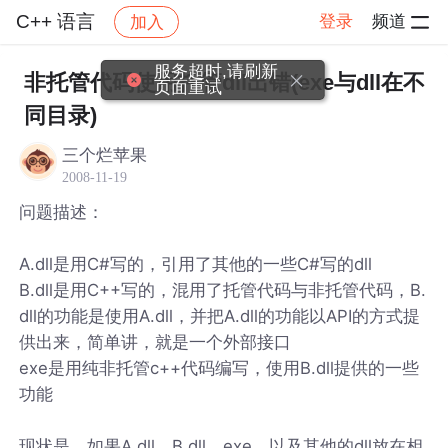
C++ 语言
登录
频道
加入
帖子详情
社区
C++ 语言
服务超时,请刷新
非托管代码使用托管dll出错(exe与dll在不
页面重试
同目录)
三个烂苹果
2008-11-19
问题描述：
A.dll是用C#写的，引用了其他的一些C#写的dll
B.dll是用C++写的，混用了托管代码与非托管代码，B.
dll的功能是使用A.dll，并把A.dll的功能以API的方式提
供出来，简单讲，就是一个外部接口
exe是用纯非托管c++代码编写，使用B.dll提供的一些
功能
现状是，如果A.dll，B.dll，exe，以及其他的dll放在相