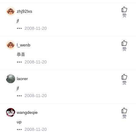
zhj92lxs
赞
jf
2008-11-20
l_wenb
赞
恭喜
2008-11-20
laorer
赞
jf
2008-11-20
wangdeqie
赞
up
2008-11-20