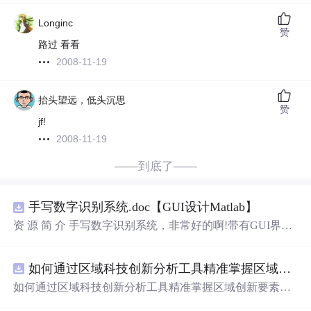
Longinc
赞
路过 看看
2008-11-19
抬头望远，低头沉思
赞
jf!
2008-11-19
——到底了——
手写数字识别系统.doc【GUI设计Matlab】
资 源 简 介 手写数字识别系统，非常好的啊!带有GUI界
面，使用方便! 详 情 说 明 用这个手写数字识别系统，你可
以轻松地识别手写数字。这个系统不仅功能强大，而且还
如何通过区域科技创新分析工具精准掌握区域创新要素分布与产业链融合现状？.docx
带有直观的图形用户界面（GUI），非常容易使用。你只
需要将手写数字输入系统，它将立即给出准确的识别结
如何通过区域科技创新分析工具精准掌握区域创新要素分
果。这个系统可以在各种场景中使用，无论是学校、工作
布与产业链融合现状？