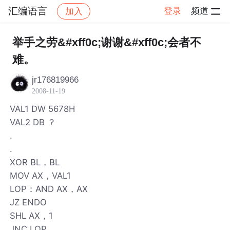
汇编语言
登录
频道
加入
帖子详情
社区
汇编语言
举手之劳&#xff0c;谢谢&#xff0c;会者不
难。
jr176819966
2008-11-19
VAL1 DW 5678H
VAL2 DB ？
.
.
XOR BL，BL
MOV AX，VAL1
LOP：AND AX，AX
JZ ENDO
SHL AX，1
JNC LOP