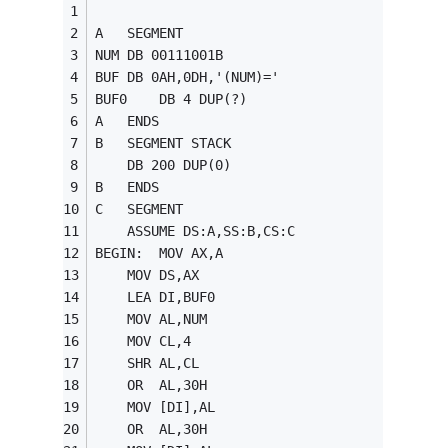
A	SEGMENT
NUM	DB 00111001B
BUF	DB 0AH,0DH,'(NUM)='
BUF0	DB 4 DUP(?)
A	ENDS
B	SEGMENT	STACK
	DB 200 DUP(0)
B	ENDS
C	SEGMENT
	ASSUME DS:A,SS:B,CS:C
BEGIN:	MOV	AX,A
	MOV	DS,AX
	LEA	DI,BUF0
	MOV	AL,NUM
	MOV	CL,4
	SHR	AL,CL
	OR	AL,30H
	MOV	[DI],AL
	OR	AL,30H