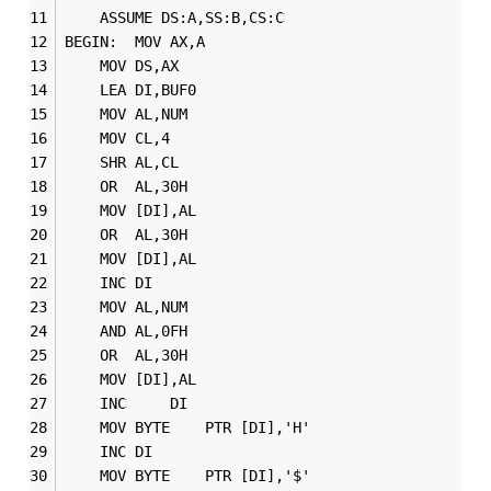
	ASSUME DS:A,SS:B,CS:C
BEGIN:	MOV	AX,A
	MOV	DS,AX
	LEA	DI,BUF0
	MOV	AL,NUM
	MOV	CL,4
	SHR	AL,CL
	OR	AL,30H
	MOV	[DI],AL
	OR	AL,30H
	MOV	[DI],AL
	INC	DI
	MOV	AL,NUM
	AND	AL,0FH
	OR	AL,30H
	MOV	[DI],AL
	INC 	DI
	MOV	BYTE	PTR [DI],'H'
	INC	DI
	MOV	BYTE	PTR [DI],'$'