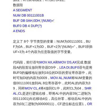
数据段
A SEGMENT
NUM DB 00111001B
BUF DB 0AH,0DH,'(NUM)='
BUF0 DB 4 DUP(?)
A ENDS
定义了 8个 字节类型的变量：NUM为00111001，BU
F为0A，BUF+1为0D，BUF+2为"(NUM)=”，BUF0到B
UF+3为 4个内容为任意取值的字节变量。
代码段，前行语句
MOV AX,A和MOV DS,AX
完成 数据
段A的段首址放到寄存器DS中，
LEA DI,BUF0
语句是将
BUF0的偏移地址放到16位的DI目的变址寄存器中，此
时可知DI的内容为0009，
MOV AL,NUM
将NUM变量的
值00111001放到AL 8位寄存器中，此时AL的内容为3
9，同样
MOV CL,4
将4放到CL中，此时CL为04，
SHR
AL,CL
是进行逻辑右移，即将AL中的内容39(二进制为
00111001)向右移动4位，高位补零，移动后AL中的内
容为03(二进制为00000011)，CF进位标志位置1，
OR