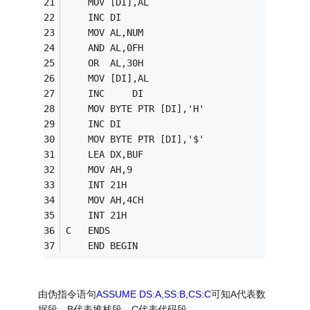
	MOV	[DI],AL
	INC	DI
	MOV	AL,NUM
	AND	AL,0FH
	OR	AL,30H
	MOV	[DI],AL
	INC 	DI
	MOV	BYTE PTR [DI],'H'
	INC	DI
	MOV	BYTE PTR [DI],'$'
	LEA	DX,BUF
	MOV	AH,9
	INT	21H
	MOV	AH,4CH
	INT	21H
C	ENDS
	END	BEGIN
由伪指令语句
ASSUME DS:A,SS:B,CS:C
可知A代表数
据段，B代表堆栈段，C代表代码段。