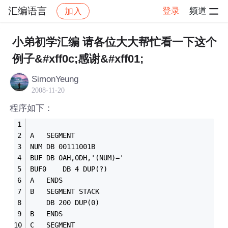
汇编语言
登录
频道
加入
帖子详情
社区
汇编语言
小弟初学汇编 请各位大大帮忙看一下这个
例子&#xff0c;感谢&#xff01;
SimonYeung
2008-11-20
程序如下：
A	SEGMENT
NUM	DB 00111001B
BUF	DB 0AH,0DH,'(NUM)='
BUF0	DB 4 DUP(?)
A	ENDS
B	SEGMENT	STACK
	DB 200 DUP(0)
B	ENDS
C	SEGMENT