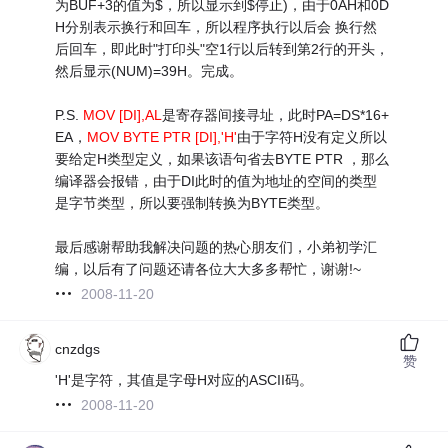
为BUF+3的值为$，所以显示到$停止)，由于0AH和0D
H分别表示换行和回车，所以程序执行以后会 换行然
后回车，即此时"打印头"空1行以后转到第2行的开头，
然后显示(NUM)=39H。完成。
P.S.
MOV [DI],AL
是寄存器间接寻址，此时PA=DS*16+
EA，
MOV BYTE PTR [DI],'H'
由于字符H没有定义所以
要给定H类型定义，如果该语句省去BYTE PTR ，那么
编译器会报错，由于DI此时的值为地址的空间的类型
是字节类型，所以要强制转换为BYTE类型。
最后感谢帮助我解决问题的热心朋友们，小弟初学汇
编，以后有了问题还请各位大大多多帮忙，谢谢!~
2008-11-20
cnzdgs
赞
'H'是字符，其值是字母H对应的ASCII码。
2008-11-20