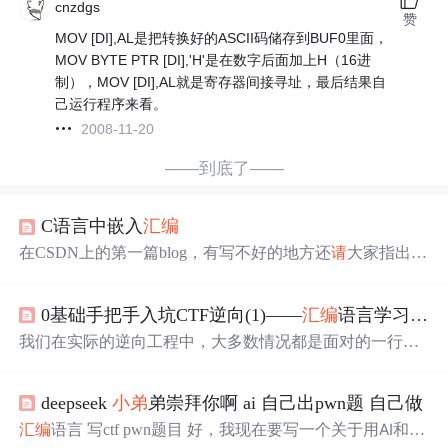
cnzdgs
赞
MOV [DI],AL是把转换好的ASCII码储存到BUF0里面，
MOV BYTE PTR [DI],'H'是在数字后面加上H（16进
制），MOV [DI],AL就是寄存器间接寻址，最后结果自
己运行程序来看。
2008-11-20
——到底了——
C语言中嵌入
汇编
在CSDN上的第一篇blog，有写不好的地方还
请
大家指出，
咱们一起进步哈~ c、c++、java等等这些语言想必大家
再熟悉不过了，在这个信息爆炸的时代前人留给我们的资
0基础手把手入坑CTF逆向(1)——
汇编
语言学习，从零基础到精通，收藏这篇就够了！
源是在太丰富，站在巨人的肩膀上的确是个不错的选择，
但是如果仅仅只会使用前人留给我们的工具是无法超越他
我们在实际的逆向工程中，大多数情况都是面对的一行一
们的；
汇编
相对于其他语言亦如此，从面相过程到面相对
行的
汇编
指令，在逆向工程中需要用到的
汇编
语言知识并
象的确是个质的转变，但这并不意味着我们就不需要了解
没有那么多，正如WIndows程序员没必要记住所有的Windo
计算机的“底层
deepseek
小弟
弟崇拜你啊 ai 自己出pwn题 自己做
ws API函数一样，做逆向工程我们也没必要记住所有的
汇
编
指令，我们只需要知道常见的
汇编
指令（也就大概20到5
好，我现在要写一个关于用AI和逆
汇编
语言 写ctf pwn题目
0条左右），了解其大致的作用，其余的不常用或者生僻的