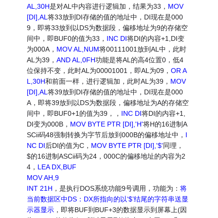
AL,30H
是对AL中内容进行逻辑加，结果为33，
MOV
[DI],AL
将33放到DI存储的值的地址中，DI现在是000
9，即将33放到以DS为数据段，偏移地址为9的存储空
间中，即BUF0的值为33，
INC DI
将DI的内容+1,DI变
为000A，
MOV AL,NUM
将00111001放到AL中，此时
AL为39，
AND AL,0FH
功能是将AL的高4位置0，低4
位保持不变，此时AL为00001001，即AL为09，
OR A
L,30H
和前面一样，进行逻辑加，此时AL为39，
MOV
[DI],AL
将39放到DI存储的值的地址中，DI现在是000
A，即将39放到以DS为数据段，偏移地址为A的存储空
间中，即BUF0+1的值为39，，
INC DI
将DI的内容+1,
DI变为000B，
MOV BYTE PTR [DI],'H'
将H的16进制A
SCii码48强制转换为字节后放到000B的偏移地址中，
I
NC DI
后DI的值为C，
MOV BYTE PTR [DI],'$'
同理，
$的16进制ASCii码为24，000C的偏移地址的内容为2
4，
LEA DX,BUF
MOV AH,9
INT 21H
，是执行DOS系统功能9号调用，功能为：
将
当前数据区中DS：DX所指向的以‘$’结尾的字符串送显
示器显示
，即将BUF到BUF+3的数据显示到屏幕上(因