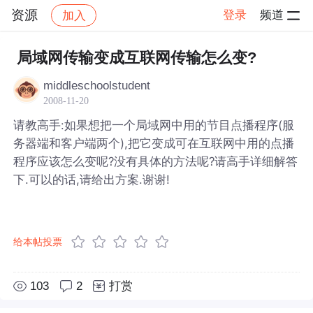
资源
登录
频道
加入
帖子详情
社区
资源
局域网传输变成互联网传输怎么变?
middleschoolstudent
2008-11-20
请教高手:如果想把一个局域网中用的节目点播程序(服
务器端和客户端两个),把它变成可在互联网中用的点播
程序应该怎么变呢?没有具体的方法呢?请高手详细解答
下.可以的话,请给出方案.谢谢!
给本帖投票
103
2
打赏