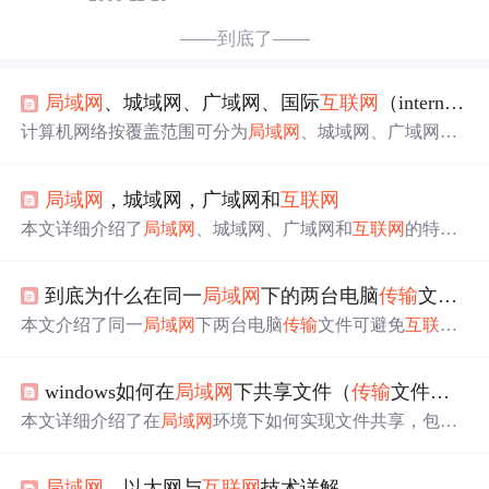
——到底了——
局域网
、城域网、广域网、国际
互联网
（internet）
计算机网络按覆盖范围可分为
局域网
、城域网、广域网和
国际
互联网
。文中介绍了各类网络的特点、覆盖范围、
传
输
介质等，还提及了
局域网
用户接入
互联网
的方式，以及
局域网
，城域网，广域网和
互联网
中国人访问国外网络的数据
传输
路线等信息技术相关内
容。
本文详细介绍了
局域网
、城域网、广域网和
互联网
的特点
与应用场景，对比了不同网络类型的优缺点，深入解析了
网络互连的必要性和基本方式，包括中继系统、网桥、交
到底为什么在同一
局域网
下的两台电脑
传输
文件可以避免
换机和路由器的功能与作用。
本文介绍了同一
局域网
下两台电脑
传输
文件可避免
互联网
延迟和带宽限制的原因，阐述了其关键组成部分，如网络
设备、IP 地址等，说明了文件
传输
的工作过程，列举了家
windows如何在
局域网
下共享文件（
传输
文件、修改文件）
庭、办公室等使用场景，还给出了 PHP 代码示例，最后总
结了其优势和适用场景。
本文详细介绍了在
局域网
环境下如何实现文件共享，包括
设置网络共享、调整安全权限及使用
局域网
传输
软件，对
比了与U盘及即时通讯软件的优缺点。
局域网
、以太网与
互联网
技术详解