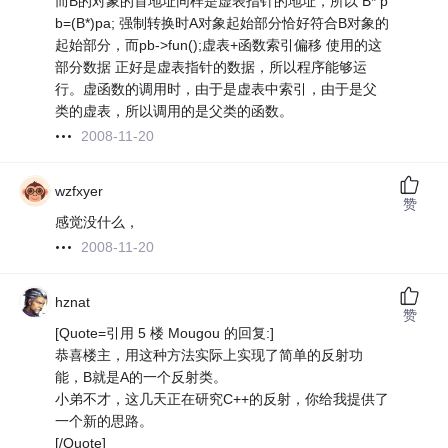
而B的对象的首地址同样是虚表指针的地址，所以 B* p
b=(B*)pa; 强制转换时A对象起始部分恰好符合B对象的
起始部分，而pb->fun();虚表+函数索引偏移 使用的这
部分数据 正好是虚表指针的数据，所以程序能够运
行。虚函数的调用时，由于是虚表中索引，由于是父
类的虚表，所以调用的是父类的函数。
2008-11-20
wzfxyer
赞
感觉没什么，
2008-11-20
hznat
赞
[Quote=引用 5 楼 Mougou 的回复:]
恭喜楼主，用这种方法实际上实现了简单的反射功
能，B就是A的一个反射类。
小弟不才，这几天正在研究C++的反射，你给我提供了
一个新的思路。
[/Quote]