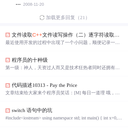
2008-11-20
加载更多回复（21）
文件读取
C++
文件读写操作（二）逐字符读取文本和逐行读取文本
最近使用开发的过程中出现了一个小问题，顺便记录一下
原因和方法--文件读取 相关文章
C++
文件读写操纵（一）
将字母表写入TXT文本文件
C++
文件读写操纵（二）逐字
程序员的十种级
符读取文本和逐行读取文本
C++
文件读写操纵（三）如何
统计文本的行数及如何读取文件某一行内容
C++
文件读
第一级：神人，天资过人而又是技术狂热者同时还拥有过
写...
人的商业头脑，高瞻远瞩，技术过人，大器也。如丁磊，
求伯君。 第二级：
高人
，有天赋，技术过人但没有过人的
代码描述10313 - Pay the Price
商业头脑，通常此类人不是顶尖黑客就是技术总监之流。
第三级：牛人，技术精湛，熟悉行业知识，敢于创新，有
文章结束给大家来个程序员笑话：[M] 每日一道理 哦，妈
自己的公司和软件产品。 第四级：工头，技术精湛，有领
妈 亲爱的妈妈，您对我的爱比太阳还要炽热，比白雪更为
导团队的能力，此类人大公司项目经理居多。 第五级：技
圣洁。在我成长的道路上，您就是女儿夏日里的浓荫，冬
术工人，技术精湛，熟悉行业知识但领导能力欠...
switch 语句中的坑
天里的炭火，您更是女儿人生路上的一盏明灯。 描述：要
用到Ferrers图算法，看了一下似懂非懂，通过别人的代
#include<iostream> using namespace std; int main() { int x=0,y=
码，也仿佛看懂了 #include <cstdio> #include <cstring&g...
2,z=3; switch(x) { case 0:switch(y) { case 1:cout<<'*';break; ...