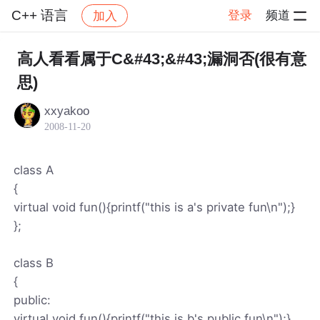
C++ 语言
登录
频道
加入
帖子详情
社区
C++ 语言
高人看看属于C&#43;&#43;漏洞否(很有意
思)
xxyakoo
2008-11-20
class A
{
virtual void fun(){printf("this is a's private fun\n");}
};
class B
{
public:
virtual void fun(){printf("this is b's public fun\n");}