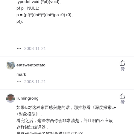
typedef void (*pf)(void);
pf p= NULL;
p = (pf)*((int*)*((int*)pa+0)+0);
p();
2008-11-21
eatsweetpotato
赞
mark
2008-11-21
liumingrong
赞
如果lz对这种东西感兴趣的话，那推荐看《深度探索c+
+对象模型》，
看完之后，这些东西你会非常清楚，并且明白不应该
这样绕过编译器，
当然作为例子了解对象模型是可以的