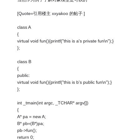
[Quote=引用楼主 xxyakoo 的帖子:]
class A
{
virtual void fun(){printf("this is a's private fun\n");}
};
class B
{
public:
virtual void fun(){printf("this is b's public fun\n");}
};
int _tmain(int argc, _TCHAR* argv[])
{
A* pa = new A;
B* pb=(B*)pa;
pb->fun();
return 0;