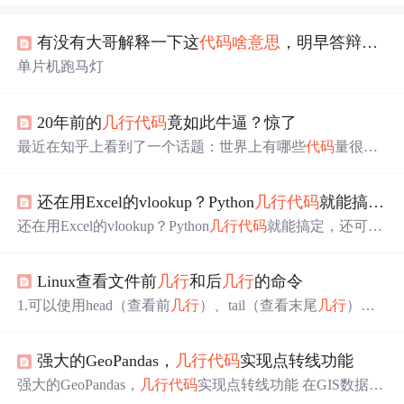
有没有大哥解释一下这
代码
啥意思
，明早答辩我要解释这
单片机跑马灯
20年前的
几行
代码
竟如此牛逼？惊了
最近在知乎上看到了一个话题：世界上有哪些
代码
量很
少，但很牛逼很经典的算法或项目案例？其中有一个回答
是雷神之锤3中的快速逆平方根算法，我本以为是电影中雷
还在用Excel的vlookup？Python
几行
代码
就能搞定！
神3中出现的
代码
，就特别好奇点进去看了一下，结果真是
对应了
代码
注释中的一句话“what the fuck?”。 越不会越好
还在用Excel的vlookup？Python
几行
代码
就能搞定，还可以
奇，查过之后才知道这是一款游戏中的部分
代码
，1999年
指定输出顺序。VLOOKUP函数是Excel中的一个纵向查找
发布，2005年开源，距离现在已经有20年了，据说这部分
函数，功能是按列查找，最终返回该列所需查询序列所对
代码
出现在公共场合时，几乎震住了所有人，也就是下面
Linux查看文件前
几行
和后
几行
的命令
应的值...
这
几行
代码
： float Q_rsqrt( float number ) {
1.可以使用head（查看前
几行
）、tail（查看末尾
几行
）两
个命令 例如： 查看/opt/a.txt的前20行内容： head -n 20 /opt/
a.txt 查看/opt/a.txt的最后5行内容，应该是： tail -n 5 /opt/a.tx
强大的GeoPandas，
几行
代码
实现点转线功能
t 2.可以同时查看可以将前10行和后5行的显示信息，并通
过输出重定向的方法保存到一个文档 例如： 将内容输出
强大的GeoPandas，
几行
代码
实现点转线功能 在GIS数据处
到/opt/test文件中 he...
理操作时，经常会用到点转线操作。一般ArcGIS、QGIS等