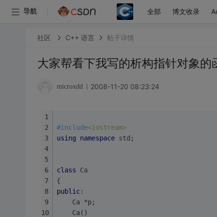
全部
博文收录
A
导航
社区
C++ 语言
帖子详情
大家帮看下我写的析构指针对象的
2008-11-20 08:23:24
microxdd
#
include
<iostream>
using
namespace
std
;
class
Ca
{
public
:
	Ca *p;
	Ca()