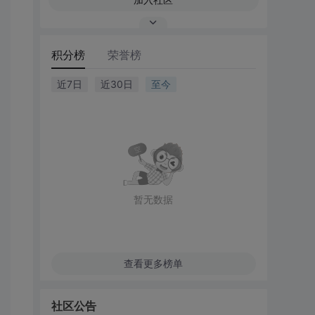
积分榜
荣誉榜
近7日
近30日
至今
暂无数据
查看更多榜单
社区公告