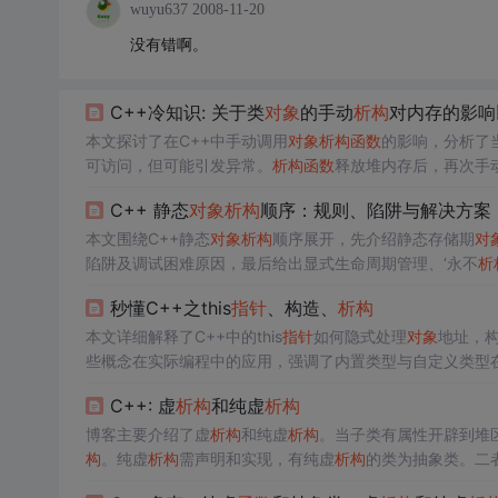
wuyu637
2008-11-20
没有错啊。
C++冷知识: 关于类
对象
的手动
析构
对内存的影响
本文探讨了在C++中手动调用
对象
析构
函数
的影响，分析了
可访问，但可能引发异常。
析构
函数
释放堆内存后，再次手
析构
后使用placement new重新构造
对象
，以使
对象
恢复到
C++ 静态
对象
析构
顺序：规则、陷阱与解决方案
本文围绕C++静态
对象
析构
顺序展开，先介绍静态存储期
对
陷阱及调试困难原因，最后给出显式生命周期管理、‘永不
析
秒懂C++之this
指针
、构造、
析构
本文详细解释了C++中的this
指针
如何隐式处理
对象
地址，
些概念在实际编程中的应用，强调了内置类型与自定义类型
C++: 虚
析构
和纯虚
析构
博客主要介绍了虚
析构
和纯虚
析构
。当子类有属性开辟到堆
构
。纯虚
析构
需声明和实现，有纯虚
析构
的类为抽象类。二