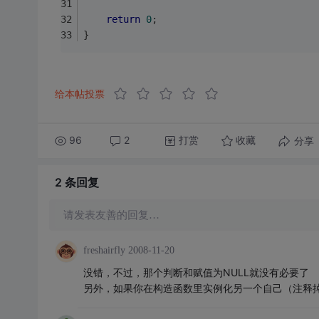
return
0
;
}
给本帖投票
96
2
打赏
分享
收藏
2 条
回复
请发表友善的回复…
freshairfly
2008-11-20
没错，不过，那个判断和赋值为NULL就没有必要了
另外，如果你在构造函数里实例化另一个自己（注释