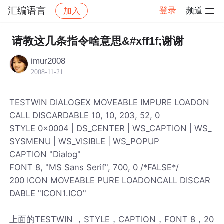
汇编语言
登录
频道
加入
帖子详情
社区
汇编语言
请教这几条指令啥意思&#xff1f;谢谢
imur2008
2008-11-21
TESTWIN DIALOGEX MOVEABLE IMPURE LOADON
CALL DISCARDABLE 10, 10, 203, 52, 0
STYLE 0x0004 | DS_CENTER | WS_CAPTION | WS_
SYSMENU | WS_VISIBLE | WS_POPUP
CAPTION "Dialog"
FONT 8, "MS Sans Serif", 700, 0 /*FALSE*/
200 ICON MOVEABLE PURE LOADONCALL DISCAR
DABLE "ICON1.ICO"
上面的TESTWIN ，STYLE，CAPTION，FONT 8，20