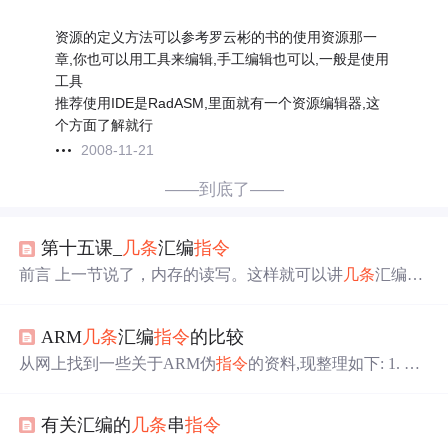
资源的定义方法可以参考罗云彬的书的使用资源那一
章,你也可以用工具来编辑,手工编辑也可以,一般是使用
工具
推荐使用IDE是RadASM,里面就有一个资源编辑器,这
个方面了解就行
2008-11-21
——到底了——
第十五课_
几条
汇编
指令
前言 上一节说了，内存的读写。这样就可以讲
几条
汇编
指
令
了。mov、add、sub、and、or、xor、not共7条汇编
指令
，会把每条
指令
的使用范围说清楚，可能比较枯燥。 先说
ARM
几条
汇编
指令
的比较
明几个标记符号吧。只是为了后面方便写。 r:通用寄存器
（register） m:内存（memory） imm:立即数（immediate）
从网上找到一些关于ARM伪
指令
的资料,现整理如下: 1. LD
r、m、imm这三个后面加数字，那么这个数字表示多少
R LDR R0, =0X3FF5000 ;伪
指令
,把0X3FF5000这个地址送
位。例如：r8：表示8位的寄存器。m32：表示32位的内
给R0 LDR R0, 0XFF ; 把立即数0xff送给R0 LDR R0, =&FF ;
存。imm16：表示16位的立即数。 mov
指令
mov
指令
之前
有关汇编的
几条
串
指令
&相当于0X
就.