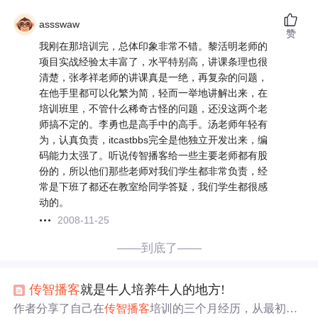
assswaw
赞
我刚在那培训完，总体印象非常不错。黎活明老师的
项目实战经验太丰富了，水平特别高，讲课条理也很
清楚，张孝祥老师的讲课真是一绝，再复杂的问题，
在他手里都可以化繁为简，轻而一举地讲解出来，在
培训班里，不管什么稀奇古怪的问题，还没这两个老
师搞不定的。李勇也是高手中的高手。汤老师年轻有
为，认真负责，itcastbbs完全是他独立开发出来，编
码能力太强了。听说传智播客给一些主要老师都有股
份的，所以他们那些老师对我们学生都非常负责，经
常是下班了都还在教室给同学答疑，我们学生都很感
动的。
2008-11-25
——到底了——
传智播客
就是牛人培养牛人的地方!
作者分享了自己在
传智播客
培训的三个月经历，从最初被