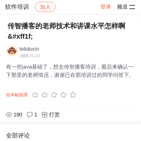
软件培训
登录
频道
加入
帖子详情
社区
软件培训
传智播客的老师技术和讲课水平怎样啊
&#xff1f;
teliduxin
2008-11-21
有一些java基础了，想去传智播客培训，最后来确认一
下那里的老师情况，谢谢已在那培训过的同学问答下。
给本帖投票
190
1
打赏
全部评论