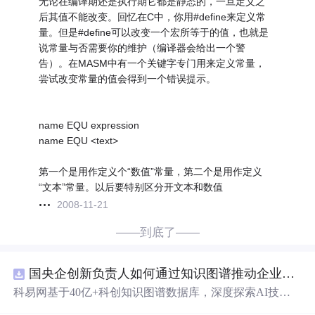
无论在编译期还是执行期它都是静态的，一旦定义之
后其值不能改变。回忆在C中，你用#define来定义常
量。但是#define可以改变一个宏所等于的值，也就是
说常量与否需要你的维护（编译器会给出一个警
告）。在MASM中有一个关键字专门用来定义常量，
尝试改变常量的值会得到一个错误提示。
name EQU expression
name EQU <text>
第一个是用作定义个“数值”常量，第二个是用作定义
“文本”常量。以后要特别区分开文本和数值
2008-11-21
——到底了——
国央企创新负责人如何通过知识图谱推动企业技术创新与外部资源高效对接？.docx
科易网基于40亿+科创知识图谱数据库，深度探索AI技术
在技术转移、成果转化、技术经纪、知识产权、产业创