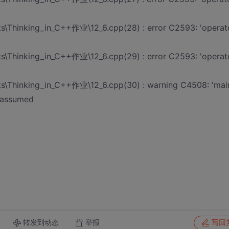
\Thinking_in_C++作业\12_6.cpp(28) : error C2593: 'operat
\Thinking_in_C++作业\12_6.cpp(29) : error C2593: 'operat
\Thinking_in_C++作业\12_6.cpp(30) : warning C4508: 'main
e assumed
转发到动态
举报
写回