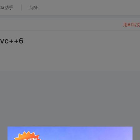
da助手
问答
用AI写
vc++6