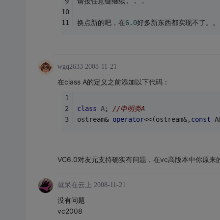
请按任意键继续. . .
换点新的吧，在
6.0
好多新东西都实现不了。。
wgq2633
2008-11-21
在class A的定义之前添加以下代码：
class
A
;
//申明类A
ostream& 
operator
<<(ostream&,
const
 A
VC6.0对友元支持确实有问题，在vc高版本中你原
就呆在云上
2008-11-21
没有问题
vc2008