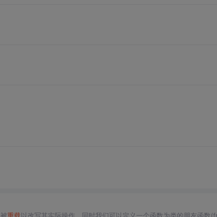
以被
重载
以改写其实际操作。同时我们可以定义一个函数为类的朋友函数(fri