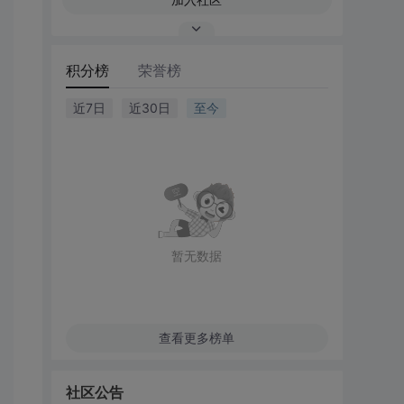
积分榜
荣誉榜
近7日
近30日
至今
暂无数据
查看更多榜单
社区公告