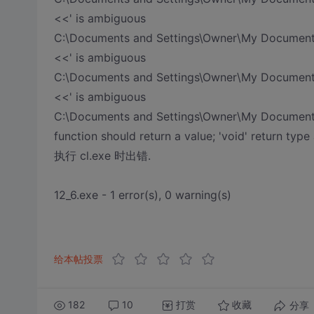
<<' is ambiguous
C:\Documents and Settings\Owner\My Documents
<<' is ambiguous
C:\Documents and Settings\Owner\My Documents
<<' is ambiguous
C:\Documents and Settings\Owner\My Documents
function should return a value; 'void' return typ
执行 cl.exe 时出错.
12_6.exe - 1 error(s), 0 warning(s)
给本帖投票
182
10
打赏
分享
收藏