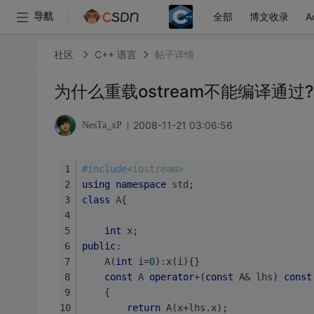
全部
博文收录
A
导航
社区
C++ 语言
帖子详情
为什么重载ostream不能编译通过?
2008-11-21 03:06:56
NesTa_xP
#
include
<iostream>
using
namespace
std
;
class
A
{
int
 x;
public
:
	A(
int
 i=
0
):x(i){}
const
 A 
operator
+(
const
 A& lhs) 
const
	{
return
 A(x+lhs.x);