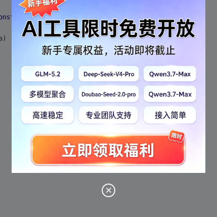
onst
 A&);
a)