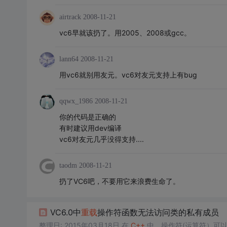
airtrack
2008-11-21
vc6早就该扔了。用2005、2008或gcc。
lann64
2008-11-21
用vc6就别用友元。vc6对友元支持上有bug
qqwx_1986
2008-11-21
你的代码是正确的
有时建议用dev编译
vc6对友元几乎没得支持....
taodm
2008-11-21
扔了VC6吧，不要用它来浪费生命了。
VC6.0中
重载
操作符函数无法访问类的私有成员
整理日: 2015年03月18日 在
C++
中，操作符(运算符）可