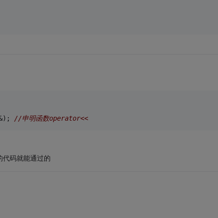
&); 
//申明函数operator<<
来的代码就能通过的