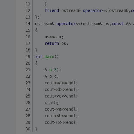
	}
friend
 ostream& 
operator
<<(ostream&,
c
};
ostream& 
operator
<<(ostream& os,
const
 A& 
{
	os<<a.x;
return
 os;
}
int
main
()
{
A 
a
(
3
)
;
	A b,c;
cout
<<a<<
endl
;
cout
<<b<<
endl
;
cout
<<c<<
endl
;
	c=a+b;
cout
<<a<<
endl
;
cout
<<b<<
endl
;
cout
<<c<<
endl
;
}