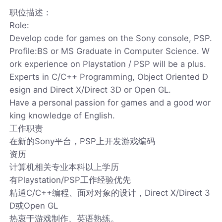
职位描述：
Role:
Develop code for games on the Sony console, PSP.
Profile:BS or MS Graduate in Computer Science. W
ork experience on Playstation / PSP will be a plus.
Experts in C/C++ Programming, Object Oriented D
esign and Direct X/Direct 3D or Open GL.
Have a personal passion for games and a good wor
king knowledge of English.
工作职责
在新的Sony平台，PSP上开发游戏编码
资历
计算机相关专业本科以上学历
有Playstation/PSP工作经验优先
精通C/C++编程、面对对象的设计，Direct X/Direct 3
D或Open GL
热衷于游戏制作、英语熟练。