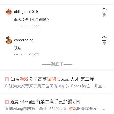
aidingbao1019
赞
非名校毕业生考虑吗？
2008-11-22
careerbeing
赞
顶贴
2008-11-22
——到底了——
知名
游戏
公司高薪
诚聘
Cocos 人才|第二弹
C 姐为大家带来了第二波优质高薪的 Cocos 岗位，并且均
有 HR 邮箱直递通道噢！ 下文招聘信息均来自
游戏
公司 H
R 以及 Cocos 社区招聘版块！投递简历时，除了写明应聘
近期erlang国内第二高手已加盟明朝
信息之外，还请注明“来自 Cocos”，可大大提升简历过筛
率噢！ 火花思维 Cocos 高级开发工程师 公司简介：火花思
近期erlang国内第二高手已加盟明朝
游戏
服务端开发工程
维是专注 3-12 岁孩子思维训练的在线儿童教育品牌，采用
师- [明朝网络]
诚聘
游戏
开发人才<近期erlang国内第二高手