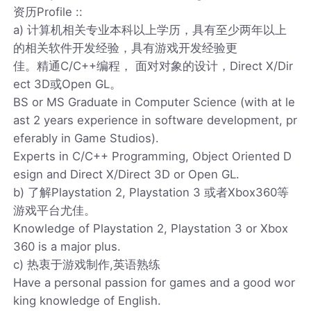
资历Profile ::
a) 计算机相关专业本科以上学历，具有至少两年以上
的相关软件开发经验，具有游戏开发经验更
佳。精通C/C++编程， 面对对象的设计，Direct X/Dir
ect 3D或Open GL。
BS or MS Graduate in Computer Science (with at le
ast 2 years experience in software development, pr
eferably in Game Studios).
Experts in C/C++ Programming, Object Oriented D
esign and Direct X/Direct 3D or Open GL.
b) 了解Playstation 2, Playstation 3 或者Xbox360等
游戏平台尤佳。
Knowledge of Playstation 2, Playstation 3 or Xbox
360 is a major plus.
c) 热衷于游戏制作,英语熟练
Have a personal passion for games and a good wor
king knowledge of English.