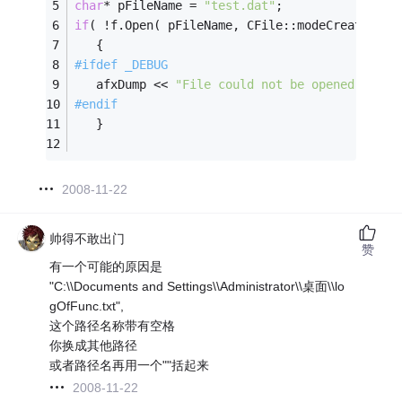
char
* pFileName = 
"test.dat"
;
if
( !f.Open( pFileName, CFile::modeCreate | C
   {
#
ifdef
 _DEBUG
   afxDump << 
"File could not be opened "
 << 
#
endif
   }
2008-11-22
帅得不敢出门
赞
有一个可能的原因是
"C:\\Documents and Settings\\Administrator\\桌面\\lo
gOfFunc.txt",
这个路径名称带有空格
你换成其他路径
或者路径名再用一个""括起来
2008-11-22