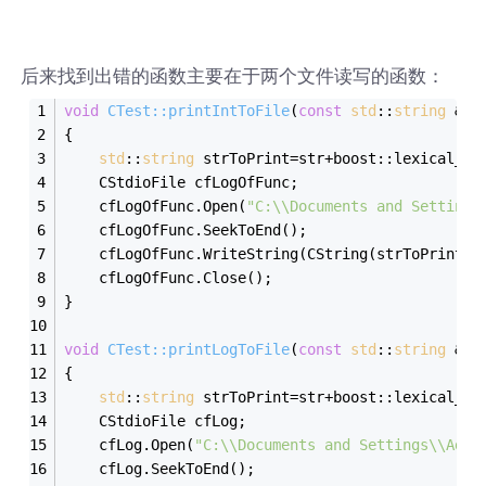
后来找到出错的函数主要在于两个文件读写的函数：
void
CTest::printIntToFile
(
const
std
::
string
 &st
{
std
::
string
 strToPrint=str+boost::lexical_ca
    CStdioFile cfLogOfFunc;
    cfLogOfFunc.Open(
"C:\\Documents and Setting
    cfLogOfFunc.SeekToEnd();
    cfLogOfFunc.WriteString(CString(strToPrint.c
    cfLogOfFunc.Close();
}
void
CTest::printLogToFile
(
const
std
::
string
 &st
{
std
::
string
 strToPrint=str+boost::lexical_ca
    CStdioFile cfLog;
    cfLog.Open(
"C:\\Documents and Settings\\Adm
    cfLog.SeekToEnd();