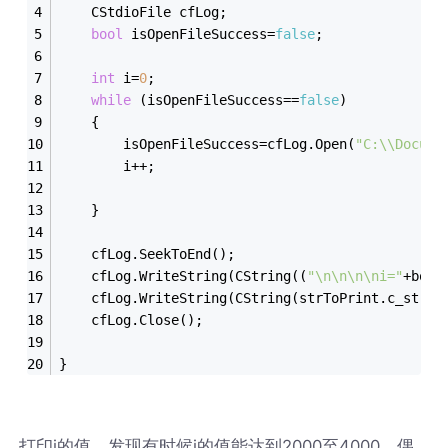
	CStdioFile cfLog;
bool
 isOpenFileSuccess=
false
;
int
 i=
0
;
while
 (isOpenFileSuccess==
false
)
	{
		isOpenFileSuccess=cfLog.Open(
"C:\\Docume
		i++;
	}
	cfLog.SeekToEnd();
	cfLog.WriteString(CString((
"\n\n\n\ni="
+boos
	cfLog.WriteString(CString(strToPrint.c_str()
	cfLog.Close();
}
打印i的值，发现有时候i的值能达到2000至4000，偶