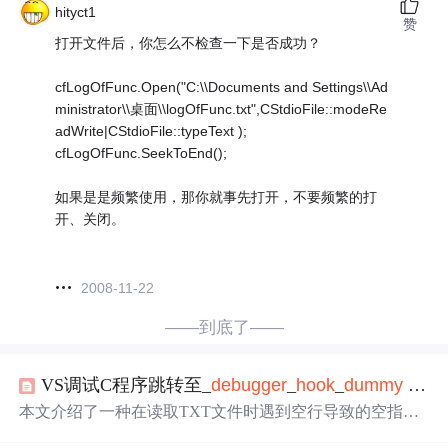
hityct1
赞
打开文件后，你怎么不检查一下是否成功？
cfLogOfFunc.Open("C:\\Documents and Settings\\Ad
ministrator\\桌面\\logOfFunc.txt",CStdioFile::modeRe
adWrite|CStdioFile::typeText );
cfLogOfFunc.SeekToEnd();
如果是是频繁使用，那你就事先打开，不要频繁的打
开、关闭。
2008-11-22
——到底了——
VS调试C程序跳转至_
debugger
_
hook
_
dummy
= 0;
本文介绍了一种在读取TXT文件时遇到空行导致的空指针
异常问题及其
解决办法
，并探讨了可能导致此bug的其他
原