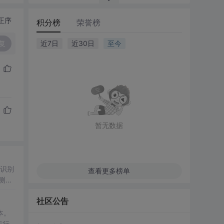
正序
积分榜
荣誉榜
复
近7日
近30日
至今
暂无数据
，识别
查看更多榜单
测
及原
社区公告
成本。
运行