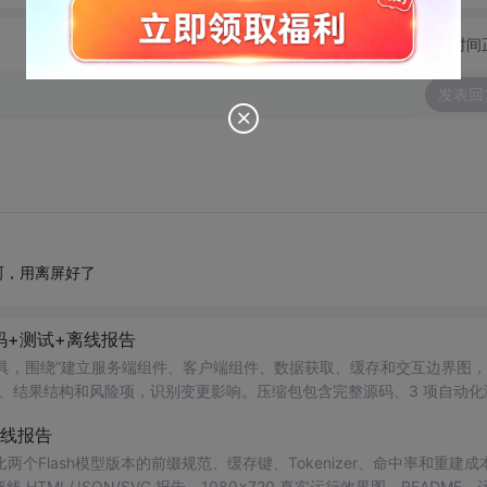
切换为时间
发表回
呵呵，用离屏好了
码+测试+离线报告
rsion Impact 工具，围绕“建立服务端组件、客户端组件、数据获取、缓存和交互边界图
、结果结构和风险项，识别变更影响。压缩包包含完整源码、3 项自动化
×720 真实运行效果图、README、运行说明、功能清单、MIT License 
离线报告
项目源码、Logo、官方截图、论文、生产日志或其他受限素材。
ditor 工具，对比两个Flash模型版本的前缀规范、缓存键、Tokenizer、命中率和重建
ML/JSON/SVG 报告、1080×720 真实运行效果图、README、