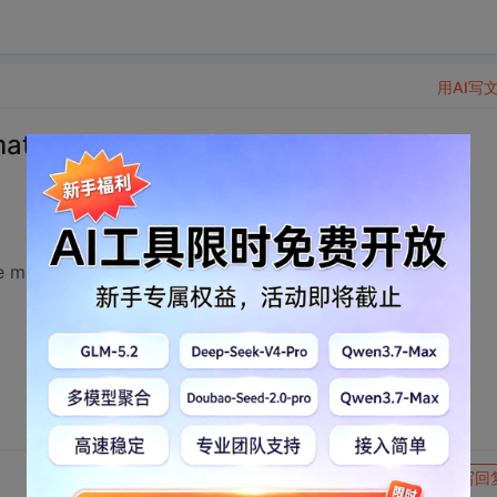
用AI写
ate
ce may not support overlays
转发到动态
举报
写回