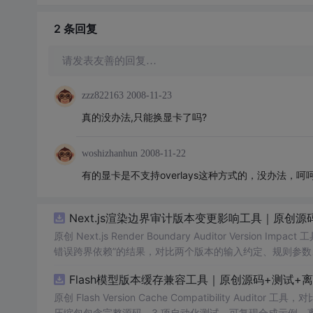
2 条
回复
请发表友善的回复…
zzz822163
2008-11-23
真的没办法,只能换显卡了吗?
woshizhanhun
2008-11-22
有的显卡是不支持overlays这种方式的，没办法，
Next.js渲染边界审计版本变更影响工具｜原创源
原创 Next.js Render Boundary Auditor Ve
错误跨界依赖”的结果，对比两个版本的输入约定、规则参数
试、可复现合成示例、离线 HTML/JSON/SVG 报告、1080
Flash模型版本缓存兼容工具｜原创源码+测试+
创与授权声明。运行时零第三方依赖，不包含热点产品或开源
原创 Flash Version Cache Compatibility Au
压缩包包含完整源码、3 项自动化测试、可复现合成示例、离线 HT