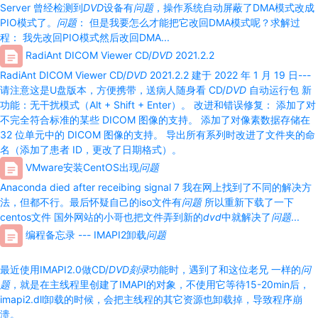
Server 曾经检测到
DVD
设备有
问题
，操作系统自动屏蔽了DMA模式改成
PIO模式了。
问题
： 但是我要怎么才能把它改回DMA模式呢？求解过
程： 我先改回PIO模式然后改回DMA...
RadiAnt DICOM Viewer CD/
DVD
2021.2.2
RadiAnt DICOM Viewer CD/
DVD
2021.2.2 建于 2022 年 1 月 19 日---
请注意这是U盘版本，方便携带，送病人随身看 CD/
DVD
自动运行包 新
功能：无干扰模式（Alt + Shift + Enter）。 改进和错误修复： 添加了对
不完全符合标准的某些 DICOM 图像的支持。 添加了对像素数据存储在
32 位单元中的 DICOM 图像的支持。 导出所有系列时改进了文件夹的命
名（添加了患者 ID，更改了日期格式）。
VMware安装CentOS出现
问题
Anaconda died after receibing signal 7 我在网上找到了不同的解决方
法，但都不行。最后怀疑自己的iso文件有
问题
所以重新下载了一下
centos文件 国外网站的小哥也把文件弄到新的
dvd
中就解决了
问题
...
编程备忘录 --- IMAPI2卸载
问题
最近使用IMAPI2.0做CD/
DVD
刻录
功能时，遇到了和这位老兄 一样的
问
题
，就是在主线程里创建了IMAPI的对象，不使用它等待15-20min后，
imapi2.dll卸载的时候，会把主线程的其它资源也卸载掉，导致程序崩
溃。