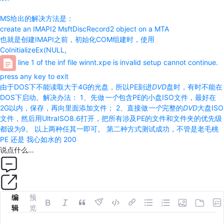
MS给出的解决方法是：
create an IMAPI2 MsftDiscRecord2 object on a MTA
也就是创建IMAPI之前，初始化COM组建时，使用
CoInitializeEx(NULL,
line 1 of the inf file winnt.xpe is invalid setup cannot continue.
press any key to exit
由于DOS下不能读取大于4G的光盘，所以PE刻进
DVD
盘时，有时不能在
DOS下启动。解决办法： 1、先做
一个
包含PE的小盘ISO文件，最好在
2G以内，保存，再向里面添加文件； 2、直接做
一个
完整的
DVD
大盘ISO
文件，然后用UltraISO8.6打开，把所有涉及PE的文件和文件夹的优先级
都设为9。 以上两种任其一即可。 第二种方式测试成功，不管是老毛桃
PE 还是 我心如水的 200
说点什么…
编
预
辑
览