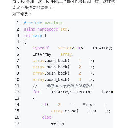
后，itor会加一次，for的第三个部分也会自加一次，这样就
肯定不是你要的结果了。
如下修改：
#
include
<vector>
using
namespace
std
;
int
main
()
{
typedef
vector
<
int
>    IntArray; 
	IntArray    
array
; 
array
.push_back(    
1
    ); 
array
.push_back(    
2
    ); 
array
.push_back(    
2
    ); 
array
.push_back(    
3
    ); 
//    删除array数组中所有的2 
for
(    IntArray::iterator    itor=
array
.
	{ 
if
(    
2
    ==    *itor    )    
array
.erase(    itor    ); 
else
			++itor    