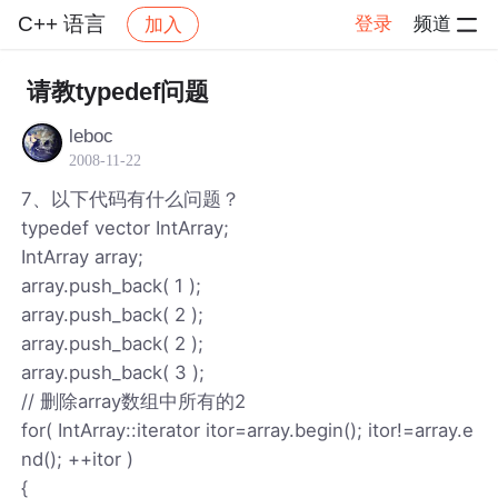
C++ 语言
登录
频道
加入
帖子详情
社区
C++ 语言
请教typedef问题
leboc
2008-11-22
7、以下代码有什么问题？
typedef vector IntArray;
IntArray array;
array.push_back( 1 );
array.push_back( 2 );
array.push_back( 2 );
array.push_back( 3 );
// 删除array数组中所有的2
for( IntArray::iterator itor=array.begin(); itor!=array.e
nd(); ++itor )
{