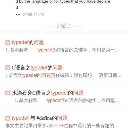
d by the language or for types that you have declare
d
2008-11-22
——到底了——
typedef
的
问题
1. 基本解释
typedef
为C语言的关键字，作用是为一种
数据类型定义一个新名字。这里的数据类型包括内部数据
类型（int,char等）和自定义的数据类型（struct等）。
C语言之
typedef
的
问题
在编程中使用
typedef
目的一般有两个，一个是给变量一个
易记且意义明确的新名字，另一个是简化一些比较复杂的
C语言之
typedef
的
问题
责任编辑：黑色联想 更新日期：
类型声明。 至于
typedef
有什么微妙之处，请你接着看
2006-9-91. 基本解释
typedef
为C语言的关键字，作用是为一
下面对几个
问题
的具体阐述。 2.
typedef
&
种数据类型定义一个新名字。这里的数据类型包括内部数
水滴石穿C语言之
typedef
的
问题
据类型（int,char等）和自定义的数据类型（struct等）。在
编程中使用
typedef
目的一般有两个，一个是给变量一个易
1. 基本解释
typedef
为C语言的关键字，作用是为
记且意义明确的新名字，另一个是简化一些比较复杂的类
一种数据类型定义一个新名字。这里的数据类型包括内部
数据类型（int,char等）和自定义的数据类型（struct等）。
typedef
与 #define的
问题
在编程中使用
typedef
目的一般有两个，一个是给变量
一个易记且意义明确的新名字，另一个是简化一些比较复
本文主要记录日常学习C/C++过程中遇到的一些有趣的知