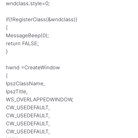
wndclass.style=0;
if(!RegisterClass(&wndclass))
{
MessageBeep(0);
return FALSE;
}
hwnd =CreateWindow
(
lpszClassName,
lpszTitle,
WS_OVERLAPPEDWINDOW,
CW_USEDEFAULT,
CW_USEDEFAULT,
CW_USEDEFAULT,
CW_USEDEFAULT,