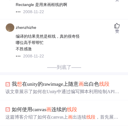
Rectangle 是用来画框线的啊
2008-11-22
zhenzhizhe
赞
编译的结果竟然是框线，真的很奇怪
哪位高手帮帮忙
不胜感激
2008-11-22
——到底了——
我
想
在unity的rawimage上随意
画
出白色
线段
该文章展示了如何在Unity中通过编写脚本利用绘制API在R
awImage组件上绘制白色
线段
。首先获取RawImage，创建T
exture2D，然后设定
线段
起点和终点，用DrawLineSegment
如何使用canvas
画
连续的
线段
方法
画
线，并将Texture2D应用到RawImage上显示。
这篇博客介绍了如何在canvas上
画
出连续
线段
，首先展示
了效果，然后讲解了HTML和JS代码实现细节，包括如何