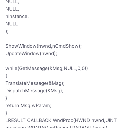
NULL,
NULL,
hInstance,
NULL
);
ShowWindow(hwnd,nCmdShow);
UpdateWindow(hwnd);
while(GetMessage(&Msg,NULL,0,0))
{
TranslateMessage(&Msg);
DispatchMessage(&Msg);
}
return Msg.wParam;
}
LRESULT CALLBACK WndProc(HWND hwnd,UINT
message,WPARAM wParam,LPARAM lParam)