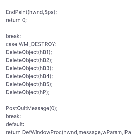
EndPaint(hwnd,&ps);
return 0;
break;
case WM_DESTROY:
DeleteObject(hB1);
DeleteObject(hB2);
DeleteObject(hB3);
DeleteObject(hB4);
DeleteObject(hB5);
DeleteObject(hP);
PostQuitMessage(0);
break;
default:
return DefWindowProc(hwnd,message,wParam,lPa