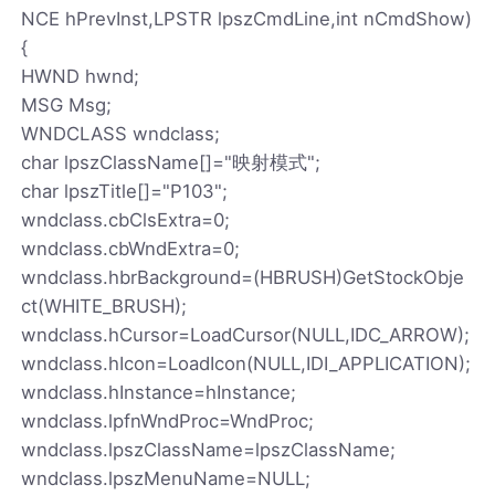
NCE hPrevInst,LPSTR lpszCmdLine,int nCmdShow)
{
HWND hwnd;
MSG Msg;
WNDCLASS wndclass;
char lpszClassName[]="映射模式";
char lpszTitle[]="P103";
wndclass.cbClsExtra=0;
wndclass.cbWndExtra=0;
wndclass.hbrBackground=(HBRUSH)GetStockObje
ct(WHITE_BRUSH);
wndclass.hCursor=LoadCursor(NULL,IDC_ARROW);
wndclass.hIcon=LoadIcon(NULL,IDI_APPLICATION);
wndclass.hInstance=hInstance;
wndclass.lpfnWndProc=WndProc;
wndclass.lpszClassName=lpszClassName;
wndclass.lpszMenuName=NULL;