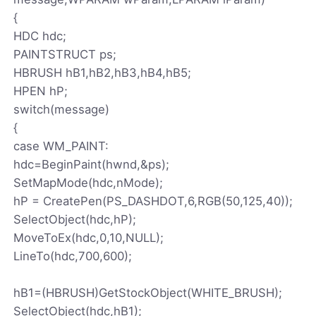
{
HDC hdc;
PAINTSTRUCT ps;
HBRUSH hB1,hB2,hB3,hB4,hB5;
HPEN hP;
switch(message)
{
case WM_PAINT:
hdc=BeginPaint(hwnd,&ps);
SetMapMode(hdc,nMode);
hP = CreatePen(PS_DASHDOT,6,RGB(50,125,40));
SelectObject(hdc,hP);
MoveToEx(hdc,0,10,NULL);
LineTo(hdc,700,600);
hB1=(HBRUSH)GetStockObject(WHITE_BRUSH);
SelectObject(hdc,hB1);