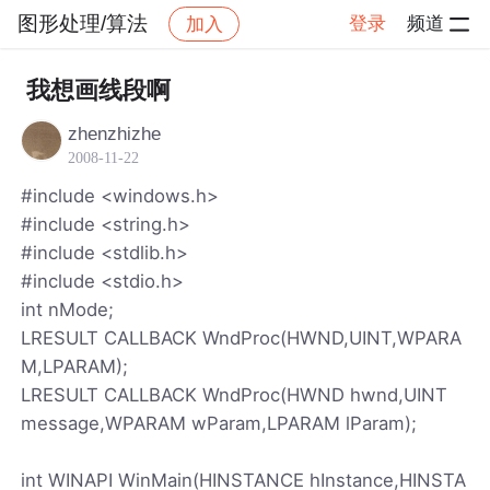
图形处理/算法
登录
频道
加入
帖子详情
社区
图形处理/算法
我想画线段啊
zhenzhizhe
2008-11-22
#include <windows.h>
#include <string.h>
#include <stdlib.h>
#include <stdio.h>
int nMode;
LRESULT CALLBACK WndProc(HWND,UINT,WPARA
M,LPARAM);
LRESULT CALLBACK WndProc(HWND hwnd,UINT
message,WPARAM wParam,LPARAM lParam);
int WINAPI WinMain(HINSTANCE hInstance,HINSTA