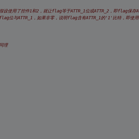
/假设使用了控件1和2，就让flag等于ATTR_1位或ATTR_2，即flag保存AT
/flag位与ATTR_1，如果非零，说明flag含有ATTR_1的'1'比特，即使
/同理 