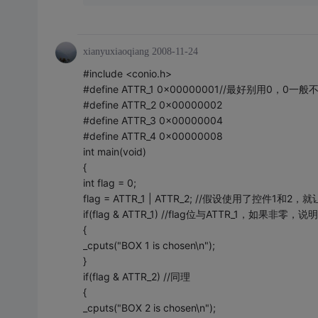
xianyuxiaoqiang
2008-11-24
#include <conio.h>
#define ATTR_1 0x00000001//最好别用0，
#define ATTR_2 0x00000002
#define ATTR_3 0x00000004
#define ATTR_4 0x00000008
int main(void)
{
int flag = 0;
flag = ATTR_1 | ATTR_2; //假设使用了控件1和2，
if(flag & ATTR_1) //flag位与ATTR_1，如果非零
{
_cputs("BOX 1 is chosen\n");
}
if(flag & ATTR_2) //同理
{
_cputs("BOX 2 is chosen\n");