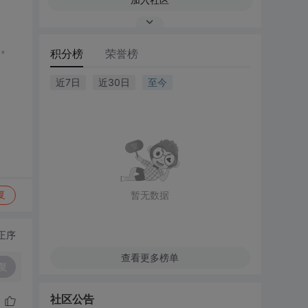
x。
积分榜
荣誉榜
近7日
近30日
至今
暂无数据
复
正序
查看更多榜单
复
社区公告