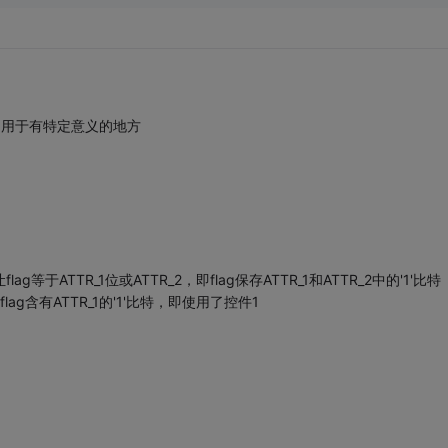
0一般不用于有特定意义的地方
就让flag等于ATTR_1位或ATTR_2，即flag保存ATTR_1和ATTR_2中的'1'比特
，说明flag含有ATTR_1的'1'比特，即使用了控件1