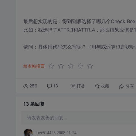
最后想实现的是：得到到底选择了哪几个Check Bo
比如：我选择了ATTR_1和ATTR_4，那么结果应该是
请问：具体用代码怎么写呢？（用与或运算也是我听
给本帖投票
256
13
打赏
分享
收藏
13 条
回复
请发表友善的回复…
love514425
2008-11-24