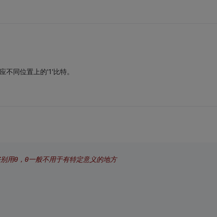
应不同位置上的'1'比特。
好别用0，0一般不用于有特定意义的地方 