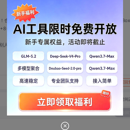
x！也就是用与或运算来求得一个结果表示选择了哪些Check Bo
1+8=9来表示选择了这两个Check Box，以此类推。
别人说的，开始我并不知道要这么做。）
转发到动态
举报
写回
切换为时间
发表回