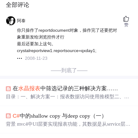
全部评论
阿泰
赞
你只操作了reportdocument对象，操作完了还要把对
象重新发给浏览控件才行
最后还要加上这句。
crystalreportview1.reportsource=qxday1;
2008-11-23
——到底了——
在
水晶报表
中筛选记录的三种解决方案……
目录：一、解决方案一：报表数据访问使用推模型二、解
决方案二：记录选定公式运行时自定义三、解决方案三：
将参数合并到记录选定公式－－－－－－－－－－－－－
C#
中的shallow copy 与deep copy（一）
－－－－－－－－－－－－－－－－－－－－－解决方案
一：报表数据访问使用推模型需要开发人员编写代码以连
背景 mvc4中UI层要实现报表功能，其数据是从service层抽
接到数据库，执行 SQL 命令以创建与报表中的字段匹配的
上来，底层方法是用DB.toList实现，可是不知道为什么数
记录集或数据集，并且将该对象传递给报表。该方法使您
据是延迟加载（放入rpt中的是一个指向数据库的
查询
，但