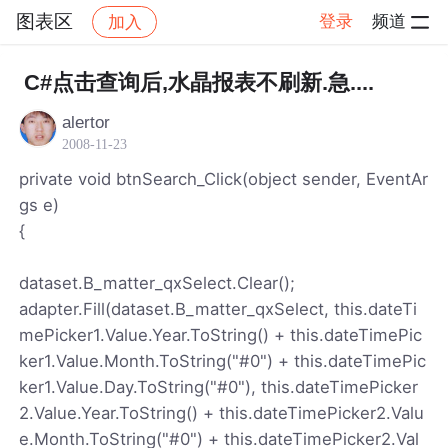
图表区
登录
频道
加入
帖子详情
社区
图表区
C#点击查询后,水晶报表不刷新.急....
alertor
2008-11-23
private void btnSearch_Click(object sender, EventAr
gs e)
{
dataset.B_matter_qxSelect.Clear();
adapter.Fill(dataset.B_matter_qxSelect, this.dateTi
mePicker1.Value.Year.ToString() + this.dateTimePic
ker1.Value.Month.ToString("#0") + this.dateTimePic
ker1.Value.Day.ToString("#0"), this.dateTimePicker
2.Value.Year.ToString() + this.dateTimePicker2.Valu
e.Month.ToString("#0") + this.dateTimePicker2.Val