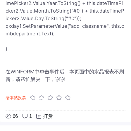
imePicker2.Value.Year.ToString() + this.dateTimePi
cker2.Value.Month.ToString("#0") + this.dateTimeP
icker2.Value.Day.ToString("#0"));
qxday1.SetParameterValue("add_classname", this.c
mbdepartment.Text);
}
在WINFORM中单击事件后，本页面中的水晶报表不刷
新，请帮忙解决一下，谢谢
给本帖投票
66
1
打赏