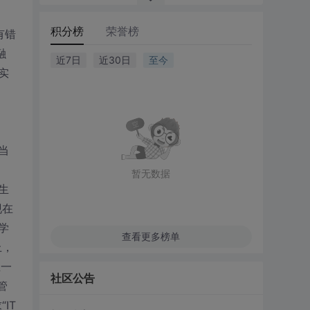
积分榜
荣誉榜
有错
融
近7日
近30日
至今
实
当
暂无数据
生
现在
学
查看更多榜单
上，
业一
社区公告
管
IT