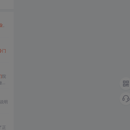
业
。
冷门
门
院
做决
说明
了正