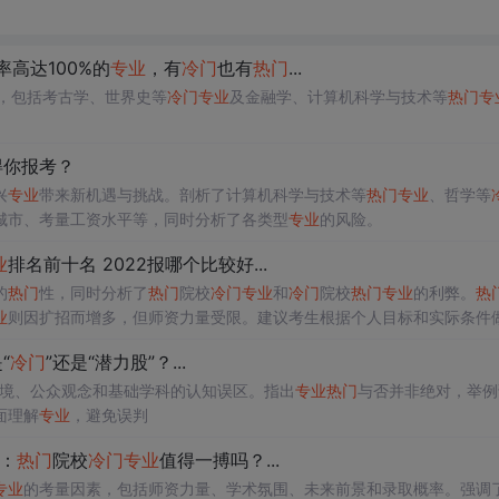
率高达100%的
专业
，有
冷门
也有
热门
...
%，包括考古学、世界史等
冷门
专业
及金融学、计算机科学与技术等
热门
专
得你报考？
兴
专业
带来新机遇与挑战。剖析了计算机科学与技术等
热门
专业
、哲学等
城市、考量工资水平等，同时分析了各类型
专业
的风险。
业
排名前十名 2022报哪个比较好...
的
热门
性，同时分析了
热门
院校
冷门
专业
和
冷门
院校
热门
专业
的利弊。
热
业
则因扩招而增多，但师资力量受限。建议考生根据个人目标和实际条件
“
冷门
”还是“潜力股”？...
境、公众观念和基础学科的认知误区。指出
专业
热门
与否并非绝对，举例
面理解
专业
，避免误判
择：
热门
院校
冷门
专业
值得一搏吗？...
专业
的考量因素，包括师资力量、学术氛围、未来前景和录取概率。强调