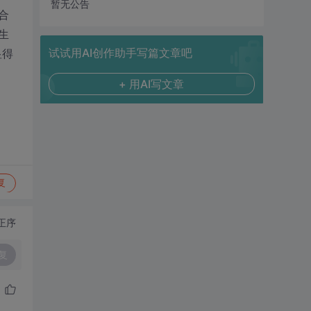
暂无公告
合
生
试试用AI创作助手写篇文章吧
显得
+ 用AI写文章
复
正序
复