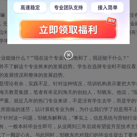
髦嘛，收入高，层次高，我就跟着报了。”其实选择这个专业是没
多，无形中竞争压力就加大了。这种扎堆问题在计算机、新闻、金
位对这一类专业的人才需求依旧很大，但他们更希望能招聘到有
学毕业生。这就需要学生能将理论转为实践。
业能做什么？”“现在这个专业早就饱和了，我还能干什么？”
并不了解这个专业将来的发展趋势。学生在选择专业时不能仅看
的发展情况和整体的发展趋势。
是理论有余，实践不足。针对这种情况，培训机构表示要把大学
海天教育集团，笔者有幸见到海天的创始人，邹晓东。他说，“
严重。就近几年的热门专业来讲，不是没有学生去学，而是学的
生所面临的迷茫，以计算机专业为例，为什么我们学了但是用不
呢？针对这一问题，邹晓东解释说，“事实上，信息系统与营销行
为例，一般本科毕业生即可，从业两到三年后就有望提升至技术主
了一颗定心丸。与此同时，邹晓东也对我们的毕业生提出了要求“