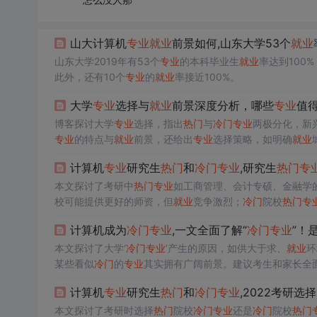
山大计算机
专业
就业
前景如何,山东大学53个
就业
山东大学2019年有53个
专业
的本科毕业生
就业
率达到100
此外，还有10个
专业
的
就业
率接近100%。
大学
专业
选择与
就业
前景深度分析，哪些
专业
值
博客探讨大学
专业
选择，指出
热门
与
冷门
专业
两极分化，新
专业
的特点与
就业
前景，还给出
专业
选择策略，如明确
就业
计算机
专业
研究生
热门
和
冷门
专业
,研究生
热门
专
本文探讨了考研中
热门
专业
如工商管理、会计专硕、金融学
校可能提供更好的师资，但
就业
竞争激烈；
冷门
院校
热门
专
定。
计算机成为
冷门
专业
,一文全面了解“
冷门
专业
”！是
本文探讨了大学‘
冷门
专业
’产生的原因，如供大于求、
就业
环
某些看似
冷门
的
专业
其实拥有广阔前景。建议考生和家长全
计算机
专业
研究生
热门
和
冷门
专业
,2022考研选
本文探讨了考研时选择
热门
院校
冷门
专业
还是
冷门
院校
热门