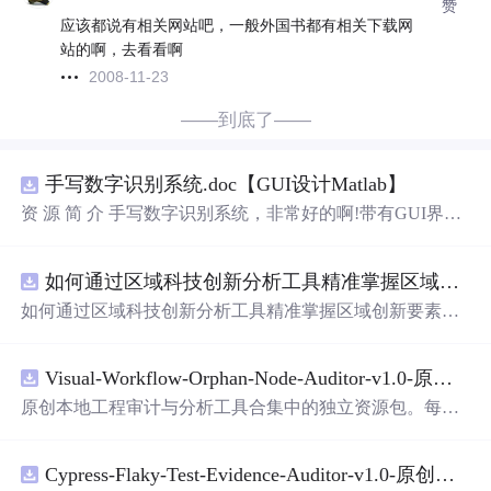
赞
应该都说有相关网站吧，一般外国书都有相关下载网
站的啊，去看看啊
2008-11-23
——到底了——
手写数字识别系统.doc【GUI设计Matlab】
资 源 简 介 手写数字识别系统，非常好的啊!带有GUI界
面，使用方便! 详 情 说 明 用这个手写数字识别系统，你可
以轻松地识别手写数字。这个系统不仅功能强大，而且还
如何通过区域科技创新分析工具精准掌握区域创新要素分布与产业链融合现状？.docx
带有直观的图形用户界面（GUI），非常容易使用。你只
需要将手写数字输入系统，它将立即给出准确的识别结
如何通过区域科技创新分析工具精准掌握区域创新要素分
果。这个系统可以在各种场景中使用，无论是学校、工作
布与产业链融合现状？
还是日常生活，都能为你提供快速和准确的识别服务。它
是一个非常方便和实用的工具，你一定会喜欢它的！
Visual-Workflow-Orphan-Node-Auditor-v1.0-原创源码与文档.zip
原创本地工程审计与分析工具合集中的独立资源包。每个
ZIP包含完整源码、3项自动化测试、可复现合成示例、离
线HTML、JSON与SVG报告、1080×720真实运行效果图、
Cypress-Flaky-Test-Evidence-Auditor-v1.0-原创源码与文档.zip
README、运行说明、功能清单、MIT License及原创与授