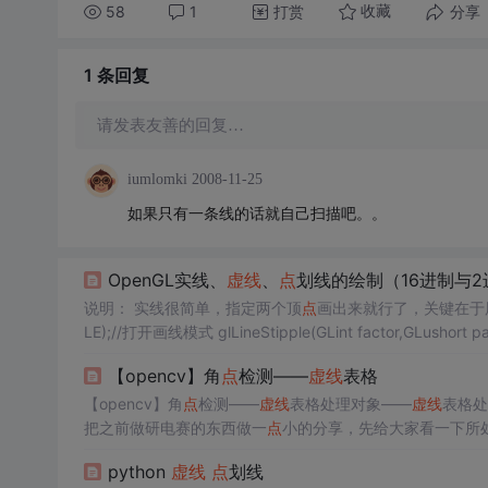
58
1
打赏
分享
收藏
1 条
回复
请发表友善的回复…
iumlomki
2008-11-25
如果只有一条线的话就自己扫描吧。。
OpenGL实线、
虚线
、
点
划线的绘制（16进制与
说明： 实线很简单，指定两个顶
点
画出来就行了，关键在于
LE);//打开画线模式 glLineStipple(GLint factor,GL
factor为2时代表pattern中每位在一行中充当两...
【opencv】角
点
检测——
虚线
表格
【opencv】角
点
检测——
虚线
表格处理对象——
虚线
表格处
把之前做研电赛的东西做一
点
小的分享，先给大家看一下所
，且存在错位情况。在这种情况下想要准确检测出表格区域，并不是容易的事。 我们需要对这种原始
python
虚线
点
划线