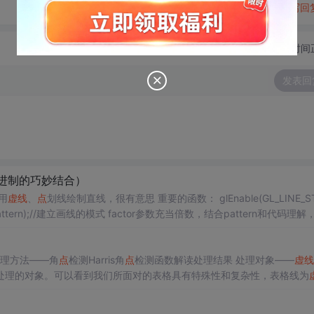
转发到动态
举报
写回
切换为时间
发表回
2进制的巧妙结合）
用
虚线
、
点
划线绘制直线，很有意思 重要的函数： glEnable(GL_LINE_STIPP
ushort pattern);//建立画线的模式 factor参数充当倍数，结合pattern和代码理
理方法——角
点
检测Harris角
点
检测函数解读处理结果 处理对象——
虚线
处理的对象。可以看到我们所面对的表格具有特殊性和复杂性，表格线为
图像做较多的预处理，以达到去掉文
字干扰的目的，下次的博客可以再对这块进行一个细致的说明。 我制作了一张预处理之后的图片来做算法测试。 处理方法——角
点