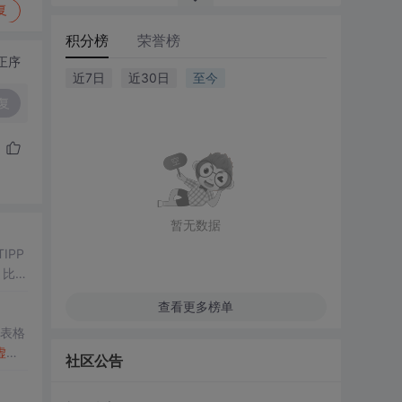
复
积分榜
荣誉榜
正序
近7日
近30日
至今
复
暂无数据
解，比如
查看更多榜单
表格
虚线
社区公告
检测