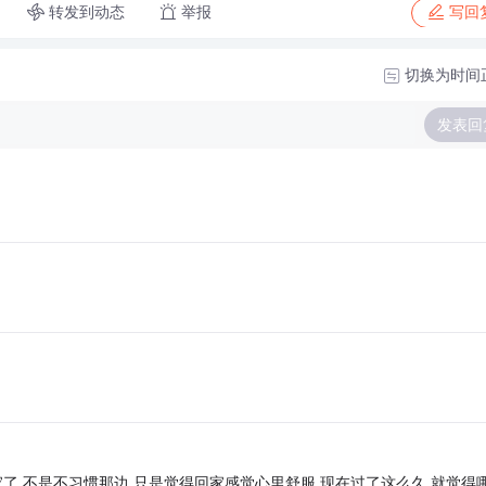
转发到动态
举报
写回
切换为时间
发表回
家了,不是不习惯那边,只是觉得回家感觉心里舒服,现在过了这么久,就觉得