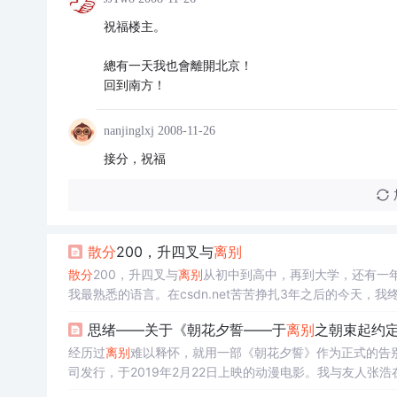
祝福楼主。
總有一天我也會離開北京！
回到南方！
nanjinglxj
2008-11-26
接分，祝福
散分
200，升四叉与
离别
散分
200，升四叉与
离别
从初中到高中，再到大学，还有一年
我最熟悉的语言。在csdn.net苦苦挣扎3年之后的今天，
戚便引我入门。那时学电脑刚刚3个月便开始懵懵懂懂的试着编程
思绪——关于《朝花夕誓——于
离别
之朝束起约
动代
经历过
离别
难以释怀，就用一部《朝花夕誓》作为正式的告别
司发行，于2019年2月22日上映的动漫电影。我与友人张浩
大学旁边的大地影院观影了这部十分棒的作品！观后良久心中一股