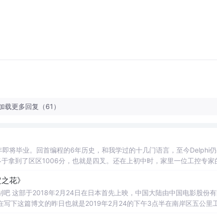
加载更多回复（61）
即将毕业。回首编程的6年历史，和我学过的十几门语言，至今Delphi
我终于拿到了区区1006分，也就是四叉。还在上初中时，家里一位工控专家
了，嘿嘿，不知DOS批处理文件算不算？找出那时的笔记，"*.exe -
定之花》
吧 这部于2018年2月24日在日本首先上映，中国大陆由中国电影股份
在写下这篇博文的昨日也就是2019年2月24的下午3点半在南岸区五公里
莫名的情感久久无法消散，所以 在此写下我的些许思绪...... 人生总