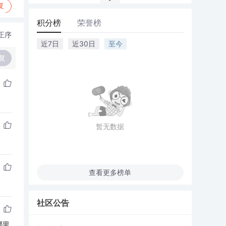
复
积分榜
荣誉榜
正序
近7日
近30日
至今
复
暂无数据
查看更多榜单
社区公告
哪里