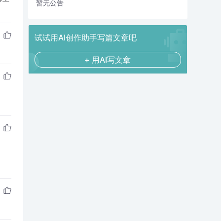
暂无公告
试试用AI创作助手写篇文章吧
+ 用AI写文章