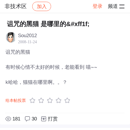
非技术区
登录
频道
加入
帖子详情
社区
非技术区
诅咒的黑猫 是哪里的&#xff1f;
Sou2012
2008-11-24
诅咒的黑猫
有时候心情不太好的时候，老能看到 喵~~
k哈哈，猫猫在哪里啊。。？
给本帖投票
181
30
打赏