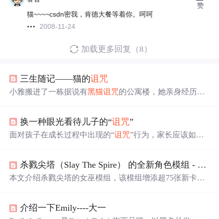
赞
猫~~~~csdn密我，肯德大餐等着你。呵呵
2008-11-24
加载更多回复（8）
三生随记——猫的
诅咒
小雅搬进了一栋据说有
黑猫
诅咒
的公寓楼，她亲身经历了
种种诡异现象，最终通过调查和道士的帮助解开了
诅咒
的
秘密。
换一种眼光看待儿子的“
诅咒
”
面对孩子在成长过程中出现的“
诅咒
”行为，家长应该如何
正确引导？本文通过一个具体例子，展示了如何理解孩子
的这一行为，并通过比喻的方式教育孩子，避免使用负面
杀戮尖塔（Slay The Spire） 的全新角色模组 - 女巫
语言。
本文介绍杀戮尖塔的女巫模组，该模组增添超75张新卡牌
和4个新遗物，围绕
诅咒
展开独特玩法。其核心机制有循环
和净化，新增腐烂、衰弱状态效果。还给出安装指南，包
介绍一下Emily----大一
括前置要求如Java 8、BaseMod等，以及详细安装步骤。