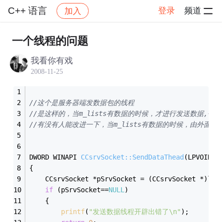
C++ 语言
登录
频道
加入
帖子详情
社区
C++ 语言
一个线程的问题
我看你有戏
2008-11-25
//这个是服务器端发数据包的线程
//是这样的，当m_lists有数据的时候，才进行发送数据,每
//有没有人能改进一下，当m_lists有数据的时候，由外面
DWORD WINAPI 
CCsrvSocket::SendDataThead
(LPVOID l
{
	CCsrvSocket *pSrvSocket = (CCsrvSocket *)lpP
if
 (pSrvSocket==
NULL
)
	{
printf
(
"发送数据线程开辟出错了\n"
);