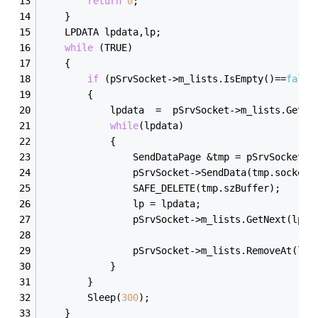
return
0
;
	}
	LPDATA lpdata,lp;
while
 (TRUE)
	{
if
 (pSrvSocket->m_lists.IsEmpty()==
false
		{
			lpdata  =  pSrvSocket->m_lists.GetH
while
(lpdata)
			{
				SendDataPage &tmp = pSrvSocket-
				pSrvSocket->SendData(tmp.socke
				SAFE_DELETE(tmp.szBuffer);
				lp = lpdata;
				pSrvSocket->m_lists.GetNext(lpda
				pSrvSocket->m_lists.RemoveAt(lp)
			}
		}
		Sleep(
300
);
	}