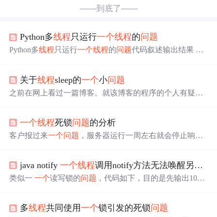
——到底了——
Python多
线程
只运行
一个
线程
的
问题
Python多
线程
只运行
一个
线程
的
问题
代码叙述输出结果 代
码 import threading def run_thread1(): while True: print(“1”) def
run_thread2(): while True: print(“2”) t1 = threading.Thread(targe
关于
线程
sleep的
一个
小
问题
t=run_thread1) t2 = threading.Thread(target=run_thread2) t1.star
t() t2.start() t1.join() t2.join
之前在网上看过一篇博客。就该博客的程序的个人有疑惑
的
问题
这里记录一下。博客的程序是这样的：import java.ut
il.Date;public class testSleep { public static void main(String[] ar
一个
线程
死锁
问题
的分析
gs) { // 创建并启动
线程
MyThread thread = new MyThread();
客户报过来
一个
问题
，服务器运行一周左右就会停止响
应，有时候甚至两天就不响应了，并发用户量并不大，重
启服务后又工作正常。每当遇到这种
问题
时就有点儿棘
java notify
一个
线程
调用notify方法无法唤醒另
一个
手。一是这种
问题
的复现条件不好确定，另一方面，即使
确定了条件，对于多
线程
的服务程序，也不好调试。我遇
类似一
一个
读写锁的
问题
，代码如下，目的是先输出10次
到过的这种
问题
，大部分是靠读代码分析出来
一个
可能的
A, 再输出十次B，结果是有时候运行正常，大部分时候
线
原因列表，然后一一验证，最终找到真正的
问题
所在。
程
B无法被唤醒。 public class Test { public static void main(St
首先拿到服务运行日志发现没有任何错误消息
多
线程
共同使用
一个
锁引发的死锁
问题
ring[] args) { Object lock = new Object(); new A(lock).start(); ...