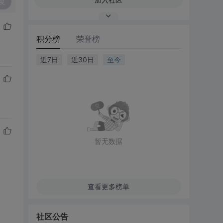
复
积分榜
荣誉榜
近7日
近30日
至今
暂无数据
查看更多榜单
社区公告