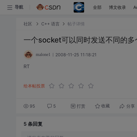
全部
博文收录
A
导航
社区
C++ 语言
帖子详情
一个socket可以同时发送不同的
2008-11-25 11:18:21
malone1
RT
给本帖投票
95
5
打赏
分享
收藏
5 条
回复