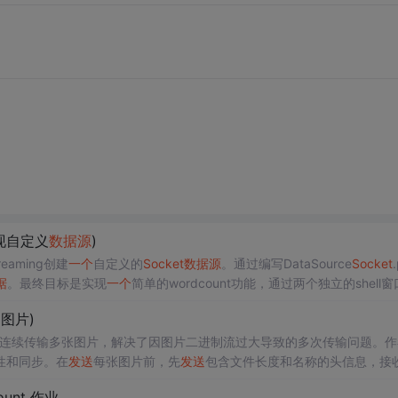
现自定义
数据
源
)
eaming创建
一个
自定义的
Socket
数据
源
。通过编写DataSource
Socket
据
。最终目标是实现
一个
简单的wordcount功能，通过两个独立的shell
送
图片)
连续传输多张图片，解决了因图片二进制流过大导致的多次传输问题。作
性和同步。在
发送
每张图片前，先
发送
包含文件长度和名称的头信息，接
名排序和
发送
不同
数据
源
的区分功能。
ount 作业