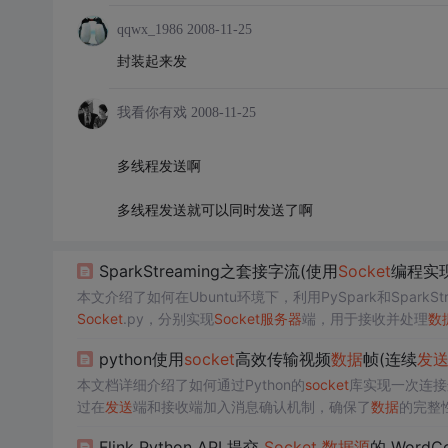
qqwx_1986
2008-11-25
封装起来发
我看你有戏
2008-11-25
多线程发送啊
多线程发送就可以同时发送了啊
SparkStreaming之套接字流(使用
Socket
编程实
本文介绍了如何在Ubuntu环境下，利用PySpark和SparkStr
Socket
.py，分别实现
Socket
服务器
端，用于接收并处理
数
别运行服务端和客户端程序来展示其工作流程。
python使用
socket
高效传输视频
数据
帧(连续
发
本文档详细介绍了如何通过Python的
socket
库实现一次连接
过在
发送
端和接收端加入消息确认机制，确保了
数据
的完整
根据这些信息判断接收完成。此外，代码还实现了根据文件
Flink Python API 提交
Socket
数据
源
的 WordC