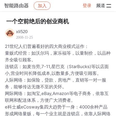
智能路由器
登录
频道
加入
帖子详情
社区
智能路由器
一个空前绝后的创业商机
xli520
2008-11-25
21世纪人们普遍看好的四大商业模式运作：
量贩式经营：如沃尔玛，家乐福等，以量制价，以品种
齐全吸引顾客。
连锁店：如麦当劳,7-11,星巴克（StarBucks)等以店面
小,营业时间长降低成本,以数量多,方便吸引顾客。
人际网络：如保险，贷款，房地产，直销等一对一服
务，能够传达无微不至的关怀。
网际网络：如淘宝,eBay,Amazon等电子商务，依靠互
联网和配送体系，方便广大消费者。
e科士威eCosway集四大趋势于一身：4000余种产品
形成网络量贩，每一个业主就是连锁店，依靠人际网络