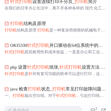
针
式
打印机
设置连续打印不分页_
打印机
简介
在我们的日常办公生活中，离不开各种各样的 现代 化工
具：电脑、固定电话、传真机、放映机、
打印机
等等，它
们都在我们的工作过程中扮演举足轻重的角色，如果缺少
打印机
结构及原理
了其中之一都会对我们工作的进行产生阻碍。在这之中具
有打印、复印以及传真功能的
打印机
，不但帮助我们将电
打印机
结构及原理
打印机
是一种复杂而精密的机械电子装
子文件转换成实体文件，还可以将一份文件复制成多份以
置，而无论那种
打印机
，其结构基本上都可分为机械装置
及及时将重要文件传真给另一方，是不可或缺的。下面让
和
控制
电路两部分，这两部分是密切相关的。机械装置包
我们来详细了解
打印机
这种重要的工具。 ...
OKI5330
针
式
打印机
并口驱动在64位系统中的安装与使用
括打印头、字车机构、走纸机构、色带传动机构、墨水
（墨粉）供给机构以及硒鼓传动机构等等，它们都是
打印
针
式
打印机
因其耐用性和成本效益，一直是办公和工业领
机
系统的执行机构，由
控制
电路统一协调和
控制
；而
打印
域的重要打印解决方案。OKI5330作为其中的一员，集成
机
的
控制
电路则包括CPU主控电路，驱动电路，输入输出
了多项技术优势，确保了打印质量和速度。本章将详细分
接口电路及检测电路等。 虽然
打印机
的外观千变
php 设置
针
式
打印机
纸张,
针
式
打印机
设置方法
针
式
析OKI5330的技术参数和功能特点，帮助用户深入理解这
款设备的性能和潜力。
针
式
打印机
是
针
对有复写功能的联单可以进行打印，这点
是
喷墨
和激光机器无法做到的。所以如果是打印联单的时
候还是需要
针
式
打印机
。所以
针
式
打印机
的功能还是很实
java 检查
打印机
状态_
打印机
常见打印故障问题-杭州华力学校
用的，但是
针
式
打印机
的使用方法和设置方法是不一样
的，今天小编就给大家介绍一下
针
式
打印机
设置方法，下
一、
打印机
输出空白纸。对于
针
式
打印机
，引起打印纸空
面一起来看看吧!一、
针
式
打印机
设置纸张大小win7下
打印
白的原因大多是由于色带油墨干涸、色带拉断、打印头损
机
自定义纸张大小在哪里设置?这和以前的XP系统是不一
坏等，应及时更换色带或维修打印头；对于
喷墨
打印机
，
3
说点什么…
样的。下面我来演示一下
针
式
打印机
纸张大小怎么...