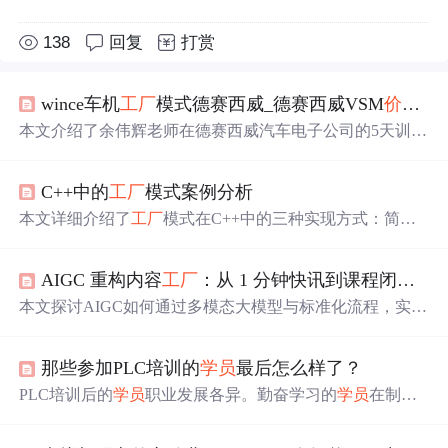
138
回复
打赏
wince车机
工厂
模式德赛西威_德赛西威VSM
价值
流
本文介绍了余伟辉老师在德赛西威汽车电子公司的5天训练
营，主题聚焦于VSM
价值
流分析与精益物流改善。训练内
容包括绘制现状
价值
流图、
价值
流改善准则、物流与仓储
C++中的
工厂
模式案例分析
运作、库存管理和看板系统应用等，旨在
提升
企业物流效
率和精益管理水平。
本文详细介绍了
工厂
模式在C++中的三种实现方式：简单
工厂
模式、
工厂
方法模式和抽象
工厂
模式。通过案例分
析，阐述了每种模式的定义、结构、适用场景以及优缺
AIGC 重构内容
工厂
：从 1 分钟快讯到课程闭环，效率
点，旨在帮助读者理解如何在C++中应用这些模式，
提升
代码的可维护性和可扩展性。
本文探讨AIGC如何通过多模态大模型与标准化流程，实现
从短讯到课程的高效内容生产。依托数据驱动研发、批量
生成多模态素材及实时迭代机制，结合提示词工程与人机
那些参加PLC培训的
学员
最后怎么样了？
协同，推动内容
工厂
效率
提升
10倍，构建高质量、合规化
的智能生产新生态。
PLC培训后的
学员
职业发展各异。勤奋学习的
学员
在制造
业广泛需求的背景下找到工作并不难，初入行薪资可达800
0-15K，资深工程师甚至能拿到30K-50K以上。许多技术成