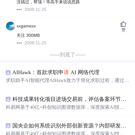
没搞过，帮顶！等高手来说说思路
2008-11-25
xxgamexx
赞
关注 300MB
2008-11-25
——到底了——
AIHawk：首款求职申
请
AI 网络代理
求职助手AI智能代理AIHawk致力于简化求职过程，通过自
动化职位申
请
流程。借助人工智能，它能够帮助用户以定
制化的方式申
请
多个职位。
科技成果转化项目进场交易前，评估备案环节需要准备哪些材料？.docx
科易网基于40亿+科创知识图谱数据库，深度探索AI技术
在技术转移、成果转化、技术经纪、知识产权、产业创
新、科技招商等垂直领域的多样化应用场景，研究科技创
国央企如何系统识别外部创新资源？内部研发体系完善，但对外部高校、
新领域的AI+数智化解决方案，推动科技创新与产业创新
智能化发展。
科易网基于40亿+科创知识图谱数据库，深度探索AI技术