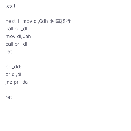
.exit
next_l: mov dl,0dh ;回車換行
call pri_dl
mov dl,0ah
call pri_dl
ret
pri_dd:
or dl,dl
jnz pri_da
ret