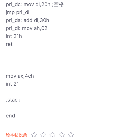
pri_dc: mov dl,20h ;空格
jmp pri_dl
pri_da: add dl,30h
pri_dl: mov ah,02
int 21h
ret
mov ax,4ch
int 21
.stack
end
给本帖投票