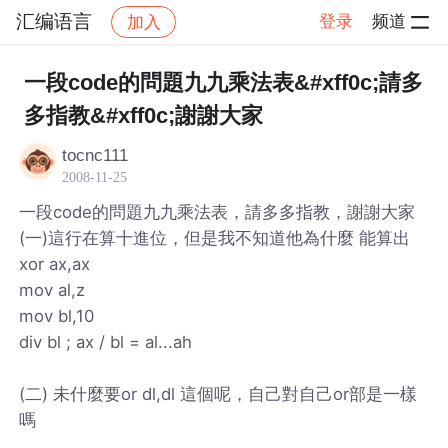
汇编语言
登录
频道
加入
帖子详情
社区
汇编语言
一段code的問題九九乘法表&#xff0c;請多
多指教&#xff0c;謝謝大家
tocnc111
2008-11-25
一段code的問題九九乘法表，請多多指教，謝謝大家
(一)這行在算十進位，但是我不知道他為什麼 能算出
xor ax,ax
mov al,z
mov bl,10
div bl ; ax / bl = al...ah
(二) 未什麼要or dl,dl 這個呢，自己對自己or部是一樣
嗎