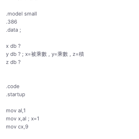
.model small
.386
.data ;
x db ?
y db ? ; x=被乘數 , y=乘數 , z=積
z db ?
.code
.startup
mov al,1
mov x,al ; x=1
mov cx,9