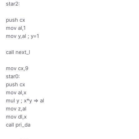
star2:
push cx
mov al,1
mov y,al ; y=1
call next_l
mov cx,9
star0:
push cx
mov al,x
mul y ; x*y => al
mov z,al
mov dl,x
call pri_da