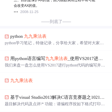
三、目的是保护AX的值，因为函数调用过程中有可能
会改变AX的值。
2008-11-25
——到底了——
python
九九乘法表
python学习笔记，特做记录，分享给大家，希望对大家有
所帮助。
九九乘法表
定义了一个函数multiplicationOne，其
思路同C/C++语言通用实现方法类似，使用两层for循环，
用python语言编写
九九乘法表
_使用VS2017进行Python代码的编写并打印出
外层控制行的转换，内层控制列的口诀输出，代码如下：
def multiplicationOne(): for i in range(1, 10): for j in range(1, i ...
我们来盘一盘怎么使用VS2017进行python代码的编写并打
印出
九九乘法表
。使用Visual Studio 2017进行Python编程不
需要太复杂的工作，只需要vs2017安装好对Python的支持
九九乘法表
和简单的语法了解即可。具体步骤如下：查看vs2017是否
安装了【Python开发】，没有的话安装上即可。了解Pytho
n3的简单语法(语法链接：Python3 基础语法)。代码编写调
试查看。总结。1...
基于visual Studio2013解决C语言竞赛题之1021
九九
题目解决代码及点评/* 功能：请编程序按如下格式打印一
个直角三角形的
九九乘法表
: 1 2 3 4 5 6 7 8 9 4 6 8 10 12 14