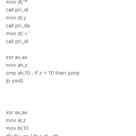
mov dl,'*'
call pri_dl
mov dl,y
call pri_da
mov dl,'='
call pri_dl
xor ax,ax
mov ah,z
cmp ah,10 ; if z < 10 then jump
jb sml0
xor ax,ax
mov al,z
mov bl,10
div bl ; ax / bl = al...ah