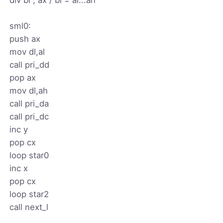
sml0:
push ax
mov dl,al
call pri_dd
pop ax
mov dl,ah
call pri_da
call pri_dc
inc y
pop cx
loop star0
inc x
pop cx
loop star2
call next_l