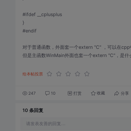
#ifdef __cplusplus
}
#endif
对于普通函数，外面套一个extern "C" ，可以在
但是主函数WinMain外面也套一个extern "C"
给本帖投票
247
10
打赏
分享
收藏
10 条
回复
请发表友善的回复…