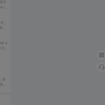
个源文
件共
称修
了
ex
d
 原
类型
般只