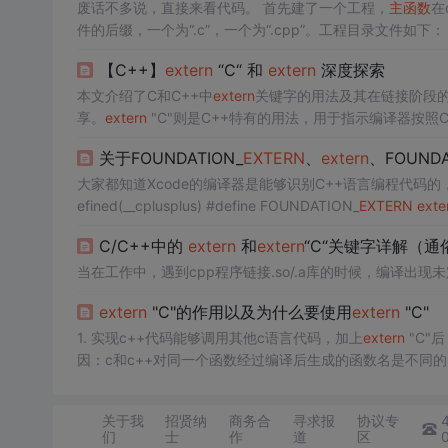
废话不多说，直接来看代码。 首先建了一个工程，
主函数
在
件的后缀，一个为“.c”，一个为“.cpp”。工程目录文件如下
"cfunction.h" #include "cplus...
【C++】
extern
“C“ 和
extern
深度探索
本文介绍了C和C++中
extern
关键字的用法及其在链接阶段
享。
extern
"C"则是C++特有的用法，用于指示编译器按
饰带来的链接错误。文章还探讨了
extern
在修饰const变
关于FOUNDATION_
EXTERN
、
extern
、FOUNDA
tern
"C"对普通类型和C++类型符号导出的影响，以及
exter
大家都知道Xcode的编译器是能够识别C++语言编程代码的，所
efined(__cplusplus) #define FOUNDATION_
EXTERN
exte
以看出 FOUNDATION_
C/C++中的
extern
和
extern
“C“关键字详解（通
当在工作中，遇到cpp程序链接.so/.a库的时候，编译出现
extern
"C"的作用以及为什么要使用
extern
"C"
1. 实现c++代码能够调用其他c语言代码，加上
extern
"C"
因：c和c++对同一个函数经过编译后生成的函数名是不同
也加到编译后的代码中，而不仅仅是函数名；而C语言并不
包括函...
关于我
招贤纳
商务合
寻求报
协议专
们
士
作
道
区