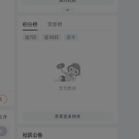
积分榜
荣誉榜
近7日
近30日
至今
暂无数据
复
查看更多榜单
正序
复
社区公告