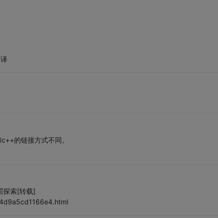
编译
言和c++的链接方式不同。
深层探索[转载]
464d9a5cd1166e4.html