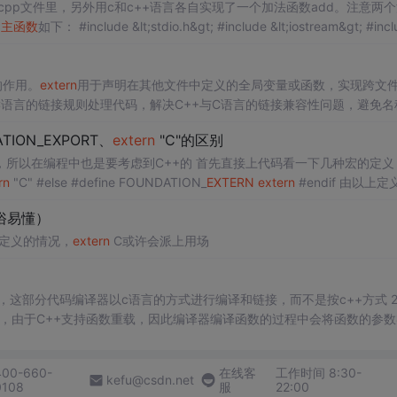
cpp文件里，另外用c和c++语言各自实现了一个加法函数add。注意两
：
主函数
如下： #include &lt;stdio.h&gt; #include &lt;iostream&gt; #include
的作用。
extern
用于声明在其他文件中定义的全局变量或函数，实现跨文
照C语言的链接规则处理代码，解决C++与C语言的链接兼容性问题，避免名
量时的注意事项，以及
extern
"C"影响本文件符号导出的细节。此外，还讨论
TION_EXPORT、
extern
"C"的区别
n
"C"的正确使用方式。
以在编程中也是要考虑到C++的 首先直接上代码看一下几种宏的定义 #if 
rn
"C" #else #define FOUNDATION_
EXTERN
extern
#endif 由以上定义可
俗易懂）
未定义的情况，
extern
C或许会派上用场
后，这部分代码编译器以c语言的方式进行编译和链接，而不是按c++方式 2.
的，由于C++支持函数重载，因此编译器编译函数的过程中会将函数的参数
支持函数重载，因此编译C语言代码的函数时不会带上函数的参数类型，一
400-660-
在线客
工作时间 8:30-
kefu@csdn.net
0108
服
22:00