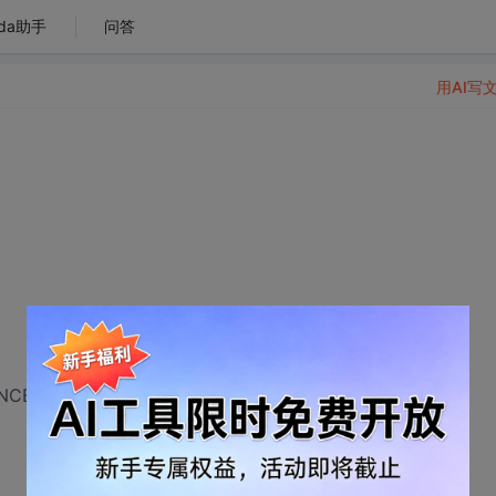
da助手
问答
用AI写
CE, LPSTR strCmdLine, INT )