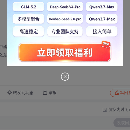
cpp中编译成为能在c中被调用的函数。
，是什么意思？难道还有其他函数会在c中调用主函数WinMain？
转发到动态
举报
写回
切换为时间
发表回