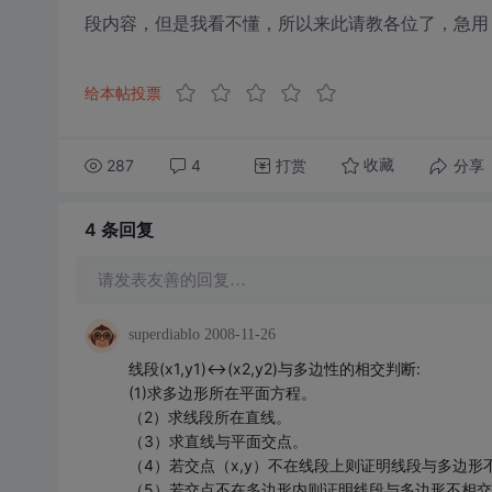
段内容，但是我看不懂，所以来此请教各位了，急用
给本帖投票
287
4
打赏
分享
收藏
4 条
回复
请发表友善的回复…
superdiablo
2008-11-26
线段(x1,y1)<->(x2,y2)与多边性的相交判断:
(1)求多边形所在平面方程。
（2）求线段所在直线。
（3）求直线与平面交点。
（4）若交点（x,y）不在线段上则证明线段与多边形不相交。判
（5）若交点不在多边形内则证明线段与多边形不相交