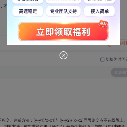
，不甚感激！！！
转发到动态
举报
写回
切换为时间
发表回
断方法：(y-y1)/x-x1)与(y-y2)/(x-x2)同号则交点不在线段上
。判断方法：依次求多边形（ABCD）每两个相邻顶点与交点O组成的角