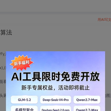
用AI写
 算法
),(PTx,PT,PTx),
P3x,P3y,P3x),(P4x,P4y,P4x)
面看做四条线组成的线框模型）
头雾水，不能把情况分全分好，且没有合适的算法。孙家广的图