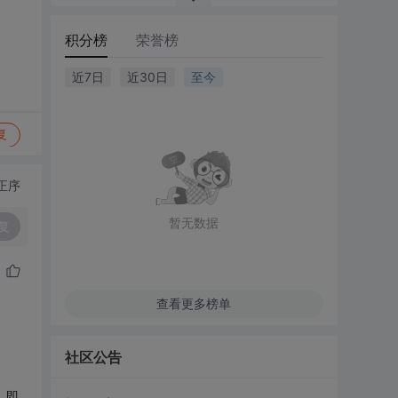
积分榜
荣誉榜
近7日
近30日
至今
复
正序
暂无数据
复
查看更多榜单
社区公告
。
，即