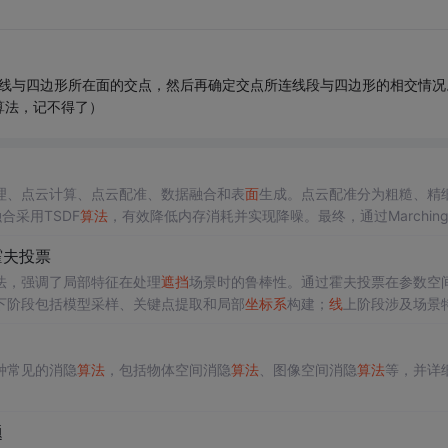
连线与四边形所在面的交点，然后再确定交点所连线段与四边形的相交情况
算法，记不得了）
理、点云计算、点云配准、数据融合和表
面
生成。点云配准分为粗糙、精
合采用TSDF
算法
，有效降低内存消耗并实现降噪。最终，通过Marching 
霍夫投票
法，强调了局部特征在处理
遮挡
场景时的鲁棒性。通过霍夫投票在参数空
下阶段包括模型采样、关键点提取和局部
坐标系
构建；
线
上阶段涉及场景
种常见的消隐
算法
，包括物体空间消隐
算法
、图像空间消隐
算法
等，并详
题