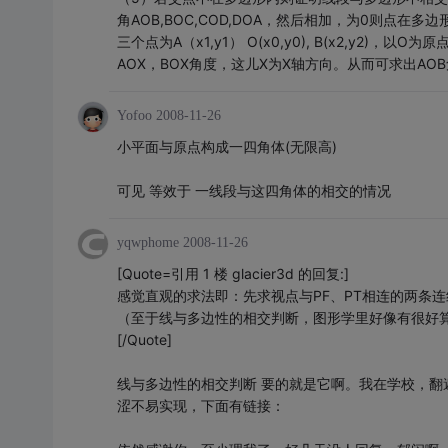
角AOB,BOC,COD,DOA，然后相加，为0则点
三个点为A（x1,y1） O(x0,y0), B(x2,y2)，以O为原
AOX，BOX角度，这儿X为X轴方向。从而可求出A
Yofoo
2008-11-26
小平面与原点构成一四角体(无限高)
可见 等效于 一线段与这四角体的相交的情况
yqwphome
2008-11-26
[Quote=引用 1 楼 glacier3d 的回复:]
感觉直观的求法即：先求视点与PF、PT相连的两条
（至于线与多边性的相交判断，图形学里好像有很好
[/Quote]
线与多边性的相交判断 要的就是它啊。我在学校，
涩不易实现，下面有链接：