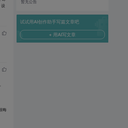
暂无公告
：设
试试用AI创作助手写篇文章吧
+ 用AI写文章
。
很晦