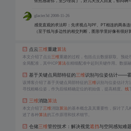
依然感谢你，至少理我了，好几天没人回复，郁闷啊~
glacier3d
2008-11-26
感觉直观的求法即：先求视点与PF、PT相连的两条
（至于线与多边性的相交判断，图形学里好像有很好
点云
三维
重建
算法
本文介绍了点云
三维
重建的过程，包括点云数据获取、预处
全局配准，其中ICP
算法
在精细配准中起到关键作用。数据融
be
算法
生成
三维
表
面
。
基于关键点局部特征的
三维
识别与位姿估计——
该博客介绍了基于关键点局部特征的
三维
识别与位姿估计方
寻找粗略位姿，作为后续精确定位的初始值，提高精度。
线
点匹配和位姿估计。实验效果展示了方法的有效性。
三维
消隐
算法
本文介绍了
三维
消隐
算法
的基本概念及其重要性，探讨了几
述了各种
算法
的工作原理和技术细节。
仓储
三维
管控技术：解决视觉
遮挡
与空间感知难