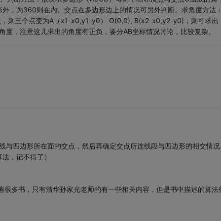
在多边形外，为360则在内。交点在多边形边上的情况可另外判断。求角度方法
点，则三个点变为A（x1-x0,y1-y0） O(0,0), B(x2-x0,y2-y0)；则可求出
OB角度，注意这儿求出的角度有正负，要分AB坐标情况讨论，比较复杂。
连线与四边形所在面的交点，然后再确定交点所连线段与四边形的相交情况
算法，记不得了）
翻遍很多书，只有清华孙家光老师的有一些相关内容，但是书中描述的算法